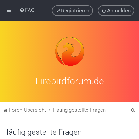
FAQ
Registrieren
Anmelden
Firebirdforum.de
S
Foren-Übersicht
Häufig gestellte Fragen
u
c
Häufig gestellte Fragen
h