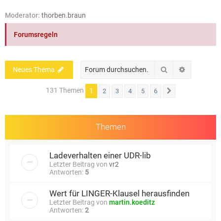
e
Moderator:
thorben.braun
Forumsregeln
Suche
Erweiterte
Neues Thema
131 Themen
1
2
3
4
5
6
Nächste
Themen
Ladeverhalten einer UDR-lib
Letzter Beitrag von
vr2
Antworten:
5
Wert für LINGER-Klausel herausfinden
Letzter Beitrag von
martin.koeditz
Antworten:
2