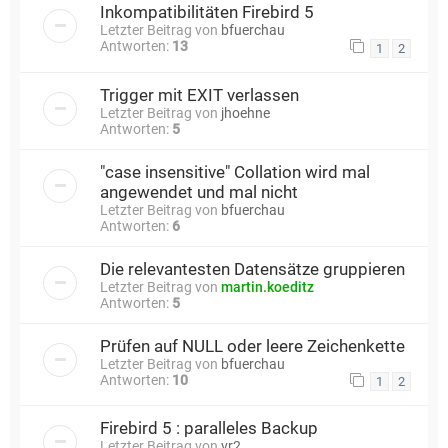
Inkompatibilitäten Firebird 5
Letzter Beitrag von
bfuerchau
Antworten:
13
1
2
Trigger mit EXIT verlassen
Letzter Beitrag von
jhoehne
Antworten:
5
"case insensitive" Collation wird mal
angewendet und mal nicht
Letzter Beitrag von
bfuerchau
Antworten:
6
Die relevantesten Datensätze gruppieren
Letzter Beitrag von
martin.koeditz
Antworten:
5
Prüfen auf NULL oder leere Zeichenkette
Letzter Beitrag von
bfuerchau
Antworten:
10
1
2
Firebird 5 : paralleles Backup
Letzter Beitrag von
vr2