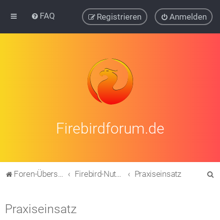
FAQ
Registrieren
Anmelden
Firebirdforum.de
S
Foren-Übersicht
Firebird-Nutzung
Praxiseinsatz
u
c
Praxiseinsatz
h