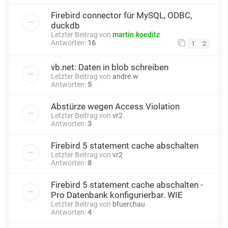
Firebird connector für MySQL, ODBC,
duckdb
Letzter Beitrag von
martin.koeditz
Antworten:
16
1
2
vb.net: Daten in blob schreiben
Letzter Beitrag von
andre.w
Antworten:
5
Abstürze wegen Access Violation
Letzter Beitrag von
vr2
Antworten:
3
Firebird 5 statement cache abschalten
Letzter Beitrag von
vr2
Antworten:
8
Firebird 5 statement cache abschalten -
Pro Datenbank konfigurierbar. WIE
Letzter Beitrag von
bfuerchau
Antworten:
4