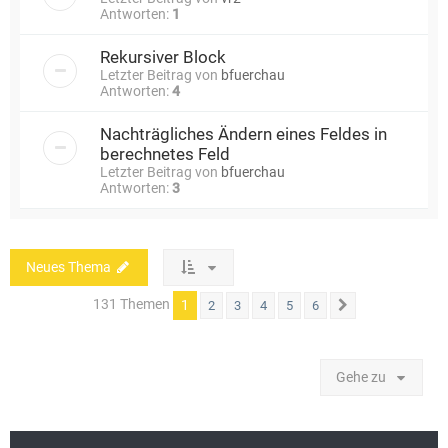
Antworten:
1
Rekursiver Block
Letzter Beitrag von
bfuerchau
Antworten:
4
Nachträgliches Ändern eines Feldes in
berechnetes Feld
Letzter Beitrag von
bfuerchau
Antworten:
3
Neues Thema
131 Themen
1
2
3
4
5
6
Nächste
Gehe zu