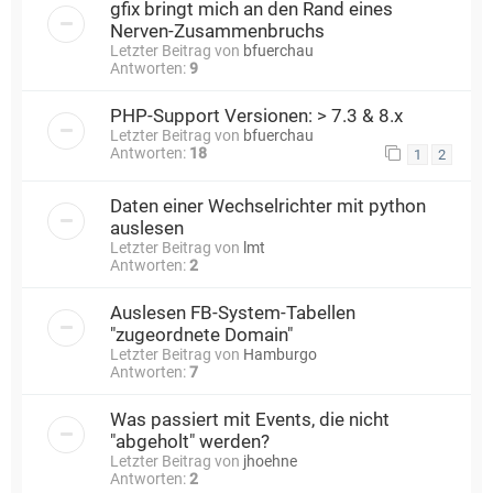
gfix bringt mich an den Rand eines
Nerven-Zusammenbruchs
Letzter Beitrag von
bfuerchau
Antworten:
9
PHP-Support Versionen: > 7.3 & 8.x
Letzter Beitrag von
bfuerchau
Antworten:
18
1
2
Daten einer Wechselrichter mit python
auslesen
Letzter Beitrag von
lmt
Antworten:
2
Auslesen FB-System-Tabellen
"zugeordnete Domain"
Letzter Beitrag von
Hamburgo
Antworten:
7
Was passiert mit Events, die nicht
"abgeholt" werden?
Letzter Beitrag von
jhoehne
Antworten:
2