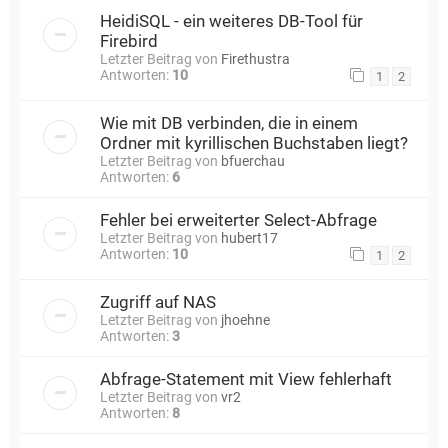
HeidiSQL - ein weiteres DB-Tool für
Firebird
Letzter Beitrag von
Firethustra
Antworten:
10
1
2
Wie mit DB verbinden, die in einem
Ordner mit kyrillischen Buchstaben liegt?
Letzter Beitrag von
bfuerchau
Antworten:
6
Fehler bei erweiterter Select-Abfrage
Letzter Beitrag von
hubert17
Antworten:
10
1
2
Zugriff auf NAS
Letzter Beitrag von
jhoehne
Antworten:
3
Abfrage-Statement mit View fehlerhaft
Letzter Beitrag von
vr2
Antworten:
8