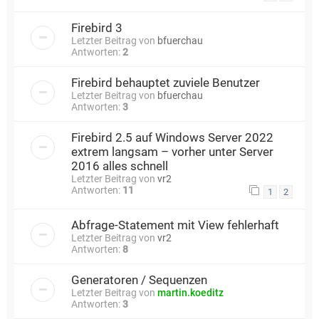
Firebird 3
Letzter Beitrag von
bfuerchau
Antworten:
2
Firebird behauptet zuviele Benutzer
Letzter Beitrag von
bfuerchau
Antworten:
3
Firebird 2.5 auf Windows Server 2022
extrem langsam – vorher unter Server
2016 alles schnell
Letzter Beitrag von
vr2
Antworten:
11
1
2
Abfrage-Statement mit View fehlerhaft
Letzter Beitrag von
vr2
Antworten:
8
Generatoren / Sequenzen
Letzter Beitrag von
martin.koeditz
Antworten:
3