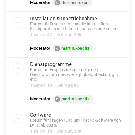
Moderator:
thorben.braun
Installation & Inbetriebnahme
Forum für Fragen rund um die Installation,
Konfiguration und Inbetriebnahme von Firebird.
Themen:
47
Beiträge:
256
Moderator:
martin.koeditz
Dienstprogramme
Forum für Fragen zu Firebirdeigenen
Dienstprogrammen wie isql, gbak, nbackup, gfix,
etc.
Themen:
13
Beiträge:
83
Moderator:
martin.koeditz
Software
Forum für Fragen rund um Firebird-Software von
Drittanbietern.
Themen:
18
Beiträge:
308