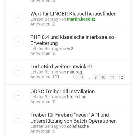
Antworten:
5
Wert für LINGER-Klausel herausfinden
Letzter Beitrag von
martin.koeditz
Antworten:
2
PHP 8.4 und klassische interbase.so-
Erweiterung
Letzter Beitrag von
vr2
Antworten:
5
TurboBird weiterentwickelt
Letzter Beitrag von
maurog
Antworten:
111
…
1
9
10
11
12
ODBC Treiber dll Installation
Letzter Beitrag von
bfuerchau
Antworten:
7
Treiber für Firebird "neuer" API und
Unterstützung von Batch-Operationen
Letzter Beitrag von
colaflasche
Antworten:
3