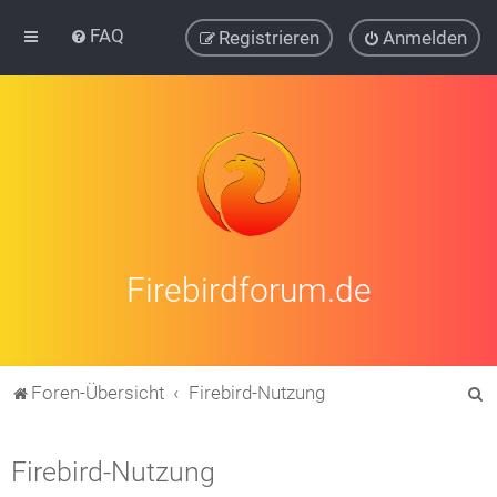
FAQ
Registrieren
Anmelden
Firebirdforum.de
S
Foren-Übersicht
Firebird-Nutzung
u
c
Firebird-Nutzung
h