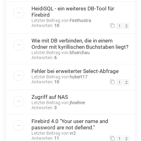
HeidiSQL - ein weiteres DB-Tool für
Firebird
Letzter Beitrag von
Firethustra
Antworten:
10
1
2
Wie mit DB verbinden, die in einem
Ordner mit kyrillischen Buchstaben liegt?
Letzter Beitrag von
bfuerchau
Antworten:
6
Fehler bei erweiterter Select-Abfrage
Letzter Beitrag von
hubert17
Antworten:
10
1
2
Zugriff auf NAS
Letzter Beitrag von
jhoehne
Antworten:
3
Firebird 4.0 "Your user name and
password are not defiend."
Letzter Beitrag von
vr2
Antworten:
11
1
2