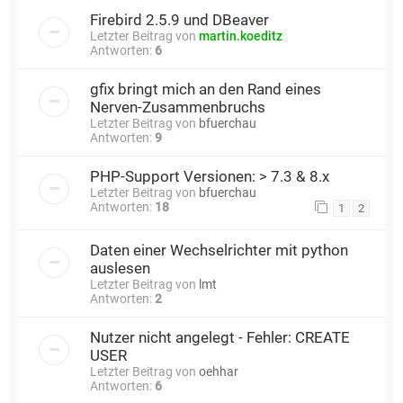
Firebird 2.5.9 und DBeaver
Letzter Beitrag von
martin.koeditz
Antworten:
6
gfix bringt mich an den Rand eines
Nerven-Zusammenbruchs
Letzter Beitrag von
bfuerchau
Antworten:
9
PHP-Support Versionen: > 7.3 & 8.x
Letzter Beitrag von
bfuerchau
Antworten:
18
1
2
Daten einer Wechselrichter mit python
auslesen
Letzter Beitrag von
lmt
Antworten:
2
Nutzer nicht angelegt - Fehler: CREATE
USER
Letzter Beitrag von
oehhar
Antworten:
6