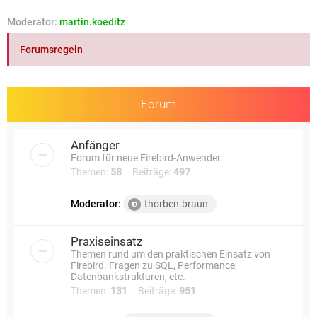
e
Moderator:
martin.koeditz
Forumsregeln
Forum
Anfänger
Forum für neue Firebird-Anwender.
Themen:
58
Beiträge:
497
Moderator:
thorben.braun
Praxiseinsatz
Themen rund um den praktischen Einsatz von
Firebird. Fragen zu SQL, Performance,
Datenbankstrukturen, etc.
Themen:
131
Beiträge:
951