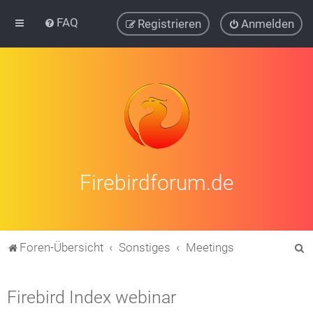
FAQ
Registrieren
Anmelden
Firebirdforum.de
S
Foren-Übersicht
Sonstiges
Meetings
u
c
Firebird Index webinar
h