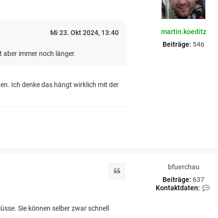
n
v
o
n
martin.koeditz
Mi 23. Okt 2024, 13:40
b
f
Beiträge:
546
u
t aber immer noch länger.
e
r
c
h
n. Ich denke das hängt wirklich mit der
a
u
bfuerchau
Zitat
Beiträge:
637
K
Kontaktdaten:
o
n
sse. Sie können selber zwar schnell
t