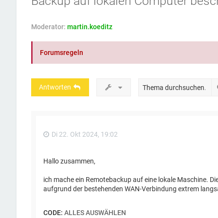
Backup auf lokalen Computer besc
Moderator:
martin.koeditz
Forumsregeln
Antworten
Di 22. Okt 2024, 19:02
Hallo zusammen,
ich mache ein Remotebackup auf eine lokale Maschine. Dies
aufgrund der bestehenden WAN-Verbindung extrem lang
CODE:
ALLES AUSWÄHLEN