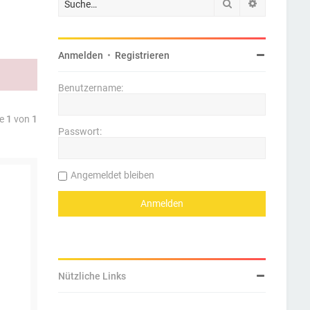
Suche
Erweiterte 
Anmelden
•
Registrieren
Benutzername:
te
1
von
1
Passwort:
Angemeldet bleiben
Nützliche Links