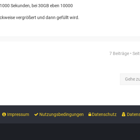
a
k
 1000 Sekunden, bei 30GB eben 10000
t
d
weise vergrößert und dann gefüllt wird.
a
t
e
n
v
o
n
7 Beiträge • Sei
b
f
u
e
r
Gehe z
c
h
a
u
Impressum
Nutzungsbedingungen
Datenschutz
Datens