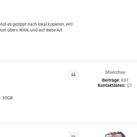
t es gezippt nach lokal kopieren, evtl
port übers WAN, und auf diese Art
bfuerchau
Zitat
Beiträge:
637
K
Kontaktdaten:
o
n
. 30GB.
t
a
k
t
d
a
t
e
Zitat