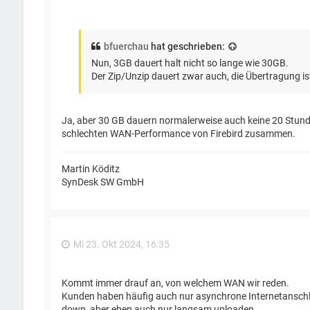
bfuerchau
hat geschrieben:
Nun, 3GB dauert halt nicht so lange wie 30GB.
Der Zip/Unzip dauert zwar auch, die Übertragung is
Ja, aber 30 GB dauern normalerweise auch keine 20 Stunde
schlechten WAN-Performance von Firebird zusammen.
Martin Köditz
SynDesk SW GmbH
Mi 23. Okt 2024, 16:35
Kommt immer drauf an, von welchem WAN wir reden.
Kunden haben häufig auch nur asynchrone Internetanschlü
down, aber eben auch nur langsam uploaden.