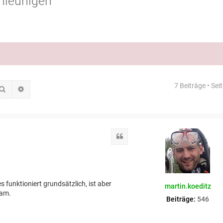
hleunigen
7 Beiträge • Sei
Suche
Erweiterte Suche
Zitat
 funktioniert grundsätzlich, ist aber
martin.koeditz
sam.
Beiträge:
546