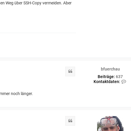
ge den Weg über SSH-Copy vermeiden. Aber
bfuerchau
Zitat
Beiträge:
637
K
Kontaktdaten:
o
n
immer noch länger.
t
a
k
t
d
a
Zitat
t
e