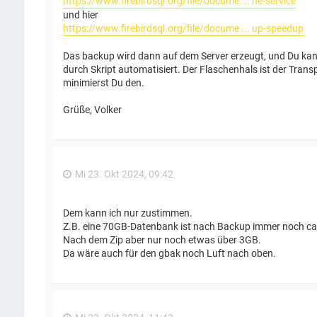
https://www.firebirdsql.org/file/docume ... ne-service
und hier
https://www.firebirdsql.org/file/docume ... up-speedup
Das backup wird dann auf dem Server erzeugt, und Du kanns
durch Skript automatisiert. Der Flaschenhals ist der Trans
minimierst Du den.
Grüße, Volker
Mi 23. Okt 2024, 09:42
Dem kann ich nur zustimmen.
Z.B. eine 70GB-Datenbank ist nach Backup immer noch ca
Nach dem Zip aber nur noch etwas über 3GB.
Da wäre auch für den gbak noch Luft nach oben.