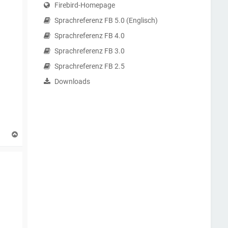
Firebird-Homepage
Sprachreferenz FB 5.0 (Englisch)
Sprachreferenz FB 4.0
Sprachreferenz FB 3.0
Sprachreferenz FB 2.5
Downloads
N
a
c
h
o
b
e
n