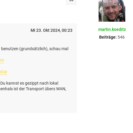
n
v
o
n
b
f
martin.koeditz
u
Mi 23. Okt 2024, 00:23
e
Beiträge:
546
r
c
r benutzen (grundsätzlich), schau mal
h
a
u
ice
edup
Du kannst es gezippt nach lokal
chenhals ist der Transport übers WAN,