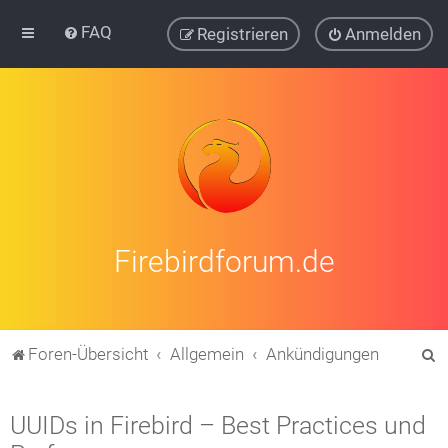
FAQ
Registrieren
Anmelden
Firebirdforum.de
S
Foren-Übersicht
Allgemein
Ankündigungen
u
c
UUIDs in Firebird – Best Practices und
h