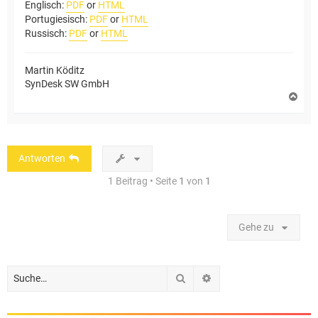
Englisch:
PDF
or
HTML
Portugiesisch:
PDF
or
HTML
Russisch:
PDF
or
HTML
Martin Köditz
SynDesk SW GmbH
N
a
c
h
o
b
Antworten
e
n
1 Beitrag • Seite
1
von
1
Gehe zu
Suche
Erweiterte Suche