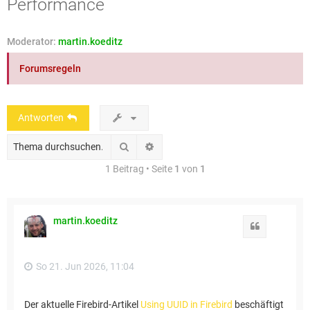
Performance
e
Moderator:
martin.koeditz
Forumsregeln
Antworten
Suche
Erweiterte Suche
1 Beitrag • Seite
1
von
1
martin.koeditz
Zitat
So 21. Jun 2026, 11:04
Der aktuelle Firebird-Artikel
Using UUID in Firebird
beschäftigt