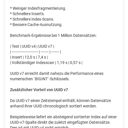
* Weniger Indexfragmentierung.
* Schnellere Inserts.
* Schnellere Index-Scans.
* Bessere Cache-Ausnutzung.
Benchmark-Ergebnisse bei 1 Million Datensätzen:
| Test | UUID v4 | UUID v7 |
| ----------------------- | ------- | ------- |
| Insert | 12,0 s | 7,4 s |
| Vollständiger Indexscan | 1,19 s | 0,57 s |
UUID v7 erreicht damit nahezu die Performance eines
numerischen `BIGINT`-Schlüssels.
Zusätzlicher Vorteil von UUID v7
Da UUID v7 einen Zeitstempel enthält, können Datensätze
anhand ihrer UUID chronologisch sortiert werden.
Beispielsweise liefert ein absteigend sortierter Index auf einer
UUID-v7-Spalte direkt die zuletzt eingefügten Datensätze.
Dies ist mit UUID v4 nicht möglich.