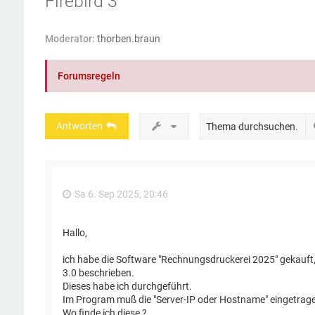
Firebird 3
Moderator:
thorben.braun
Forumsregeln
Antworten
Sa 6. Sep 2025, 20:46
Hallo,
ich habe die Software "Rechnungsdruckerei 2025" gekauft, d
3.0 beschrieben.
Dieses habe ich durchgeführt.
Im Program muß die "Server-IP oder Hostname" eingetrag
Wo finde ich diese ?