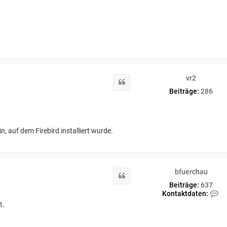
vr2
Zitat
Beiträge:
286
, auf dem Firebird installiert wurde.
bfuerchau
Zitat
Beiträge:
637
K
Kontaktdaten:
o
1.
n
t
a