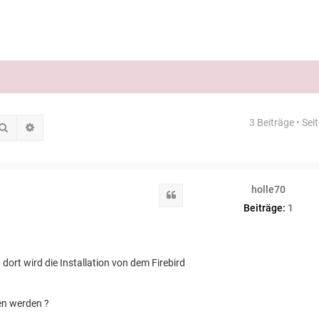
3 Beiträge • Sei
Suche
Erweiterte Suche
holle70
Zitat
Beiträge:
1
ort wird die Installation von dem Firebird
en werden ?