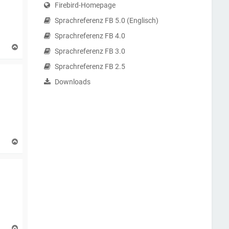
Firebird-Homepage
Sprachreferenz FB 5.0 (Englisch)
Sprachreferenz FB 4.0
N
Sprachreferenz FB 3.0
a
c
Sprachreferenz FB 2.5
h
o
Downloads
b
e
n
N
a
c
h
o
b
e
n
N