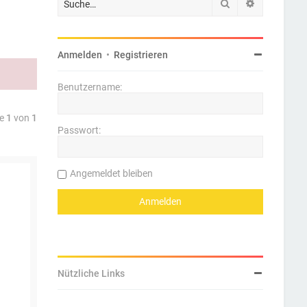
Suche
Erweiterte 
Anmelden
•
Registrieren
Benutzername:
te
1
von
1
Passwort:
Angemeldet bleiben
Nützliche Links