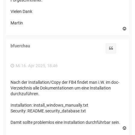
Vielen Dank
Martin
N
a
c
h
bfuerchau
o
Zitat
b
e
n
Mi 16. Apr 2025, 18:46
Nach der Installation/Copy der FB4 findet man i.W. im doc-
Verzeichnis alle Dokumentationen um eine Installation
durchzuführen.
Installation: install_windows_manually.txt
Security: README.security_database.txt
Damit sollte problemlos eine Installation durchführbar sein.
N
a