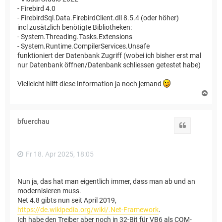
- Firebird 4.0
- FirebirdSql.Data.FirebirdClient.dll 8.5.4 (oder höher)
incl zusätzlich benötigte Bibliotheken:
- System.Threading.Tasks.Extensions
- System.Runtime.CompilerServices.Unsafe
funktioniert der Datenbank Zugriff (wobei ich bisher erst mal
nur Datenbank öffnen/Datenbank schliessen getestet habe)
Vielleicht hilft diese Information ja noch jemand
N
a
c
h
bfuerchau
o
Zitat
b
e
n
Fr 18. Apr 2025, 18:05
Nun ja, das hat man eigentlich immer, dass man ab und an
modernisieren muss.
Net 4.8 gibts nun seit April 2019,
https://de.wikipedia.org/wiki/.Net-Framework
.
Ich habe den Treiber aber noch in 32-Bit für VB6 als COM-