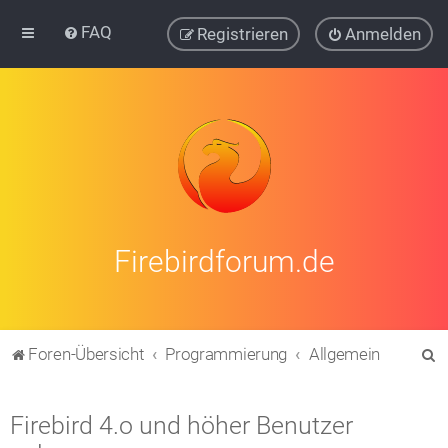
FAQ
Registrieren
Anmelden
Firebirdforum.de
S
Foren-Übersicht
Programmierung
Allgemein
u
c
Firebird 4.o und höher Benutzer
h