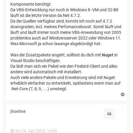
Komponente benötigt.
Da VB6-Entwicklung nur noch in Windows 8 -VM und 32-Bit
läuft ist die letzte Version da Net 4.7.2.
Da die Quellen verfügbar sind, konnte ich noch auf 4.7.2
downgraden, incl. meines Perfomanceboost. Somit läuft und
läuft und läuft immer noch meine VB6-Anwendung von 2005
problemlos auch auf Windowsserver 2022 oder Windows 11.
Was Microsoft ja schon laaange abgekündigt hat.
Was die Zusatzpakete angeht, solltest du dich mit
Nuget
in
Visual-Studio beschäftigen.
Da lädt man sich ein Paket wie den Firebird-Client und alles
andere wird automatisch mit installiert.
Auch viele andere Pakete und Erweiterung sind mit Nuget
erheblich einfacher zu entwickeln, spätestens wenn man auf
.Net-Core (7, 8, 9, ....) umsteigt.
N
a
c
h
jhoehne
o
Zitat
b
e
n
Do 24. Apr 2025, 16:06