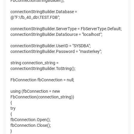
FbConnectionStringBuilder();
connectionStringBuilder.Database =
@"F:\fb_40_db\TEST.FDB";
connectionStringBuilder.ServerType = FbServerType.Default;
connectionStringBuilder.DataSource = "localhost";
connectionStringBuilder.UserID = "SYSDBA";
connectionStringBuilder.Password = "masterkey";
string connection_string =
connectionStringBuilder.ToString();
FbConnection fbConnection = null;
using (fbConnection = new
FbConnection(connection_string))
{
try
{
fbConnection.Open();
fbConnection.Close();
}