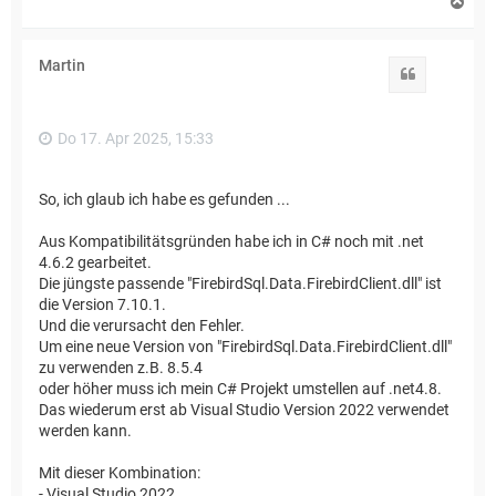
N
a
c
h
Martin
o
Zitat
b
e
n
Do 17. Apr 2025, 15:33
So, ich glaub ich habe es gefunden ...
Aus Kompatibilitätsgründen habe ich in C# noch mit .net
4.6.2 gearbeitet.
Die jüngste passende "FirebirdSql.Data.FirebirdClient.dll" ist
die Version 7.10.1.
Und die verursacht den Fehler.
Um eine neue Version von "FirebirdSql.Data.FirebirdClient.dll"
zu verwenden z.B. 8.5.4
oder höher muss ich mein C# Projekt umstellen auf .net4.8.
Das wiederum erst ab Visual Studio Version 2022 verwendet
werden kann.
Mit dieser Kombination:
- Visual Studio 2022