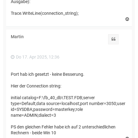
Ausgabe):
Trace.WriteLine(connection_string);
N
a
c
h
Martin
o
Zitat
b
e
n
Do 17. Apr 2025, 12:36
Port hab ich gesetzt - keine Besserung.
Hier der Connection string:
initial catalog=F:\fb_40_db\TEST.FDB;server
type=Default;data source=localhost;port number=3050;user
id=SYSDBA;password=masterkey;role
name=ADMIN;dialect=3
PS den gleichen Fehler habe ich auf 2 unterschiedlichen
Rechnern - beide Win 10