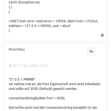
catch (Exception ex)
{ }
}
//INET/inet_error: read errno = 10054, client host = I7GIGA,
address = 127.0.0.1/49950, user = abcd
}
N
a
c
h
bfuerchau
o
Zitat
b
e
n
Do 17. Apr 2025, 12:28
"27.0.0.1/
49950
"
Ich nehme mal an, die Port-Eigenschaft wird nicht initialisiert
und sollte auf 3050 (Default) gesetzt werden.
connectionStringBuilder.Port = 3050;
Betrachte auch mal den Connectionstring komplett (in der