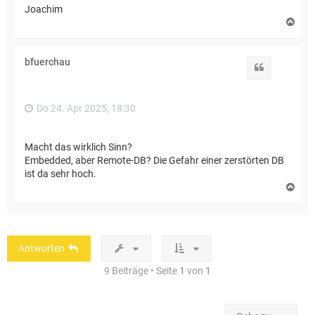
Joachim
N
a
c
h
bfuerchau
o
Zitat
b
e
n
Do 24. Apr 2025, 18:30
Macht das wirklich Sinn?
Embedded, aber Remote-DB? Die Gefahr einer zerstörten DB
ist da sehr hoch.
N
a
c
h
o
b
Antworten
e
n
9 Beiträge • Seite
1
von
1