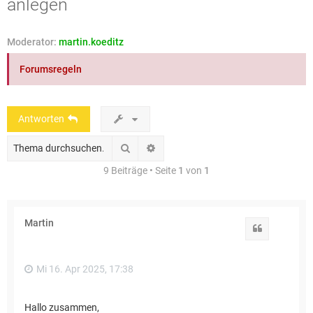
anlegen
e
Moderator:
martin.koeditz
Forumsregeln
Antworten
Suche
Erweiterte Suche
9 Beiträge • Seite
1
von
1
Martin
Zitat
Mi 16. Apr 2025, 17:38
Hallo zusammen,