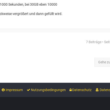
a
k
 1000 Sekunden, bei 30GB eben 10000
t
d
weise vergrößert und dann gefüllt wird.
a
t
e
n
v
o
n
7 Beiträge • Sei
b
f
u
e
r
Gehe z
c
h
a
u
Impressum
Nutzungsbedingungen
Datenschutz
Datens