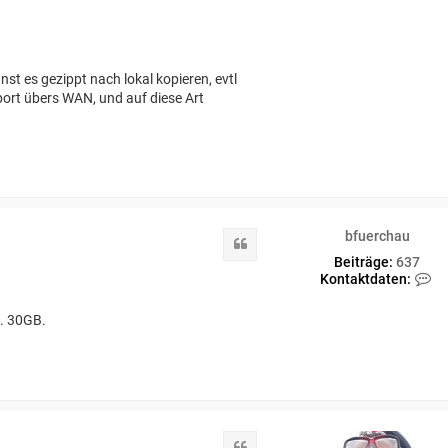
t es gezippt nach lokal kopieren, evtl
port übers WAN, und auf diese Art
bfuerchau
Zitat
Beiträge:
637
K
Kontaktdaten:
o
n
. 30GB.
t
a
k
t
d
a
t
e
Zitat