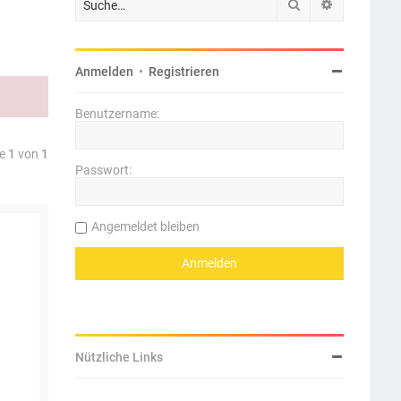
Suche
Erweiterte 
Anmelden
•
Registrieren
Benutzername:
te
1
von
1
Passwort:
Angemeldet bleiben
Nützliche Links