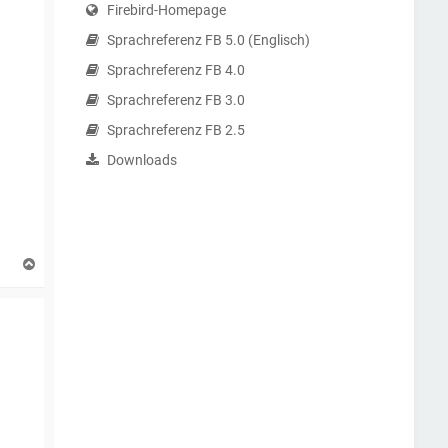
Firebird-Homepage
Sprachreferenz FB 5.0 (Englisch)
Sprachreferenz FB 4.0
Sprachreferenz FB 3.0
Sprachreferenz FB 2.5
Downloads
N
a
c
h
o
b
e
n