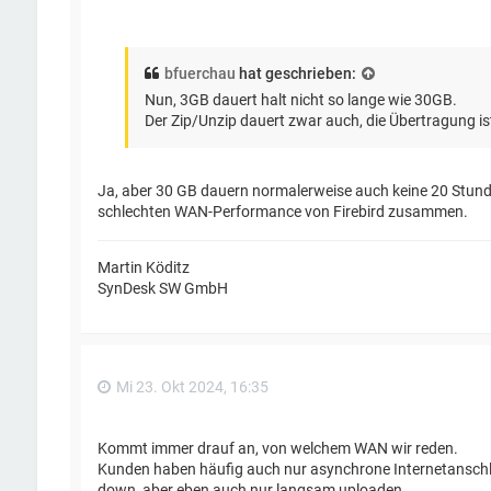
bfuerchau
hat geschrieben:
Nun, 3GB dauert halt nicht so lange wie 30GB.
Der Zip/Unzip dauert zwar auch, die Übertragung is
Ja, aber 30 GB dauern normalerweise auch keine 20 Stunde
schlechten WAN-Performance von Firebird zusammen.
Martin Köditz
SynDesk SW GmbH
Mi 23. Okt 2024, 16:35
Kommt immer drauf an, von welchem WAN wir reden.
Kunden haben häufig auch nur asynchrone Internetanschlü
down, aber eben auch nur langsam uploaden.