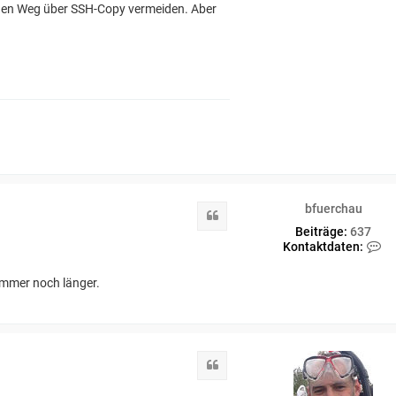
ge den Weg über SSH-Copy vermeiden. Aber
bfuerchau
Zitat
Beiträge:
637
K
Kontaktdaten:
o
n
immer noch länger.
t
a
k
t
d
a
Zitat
t
e