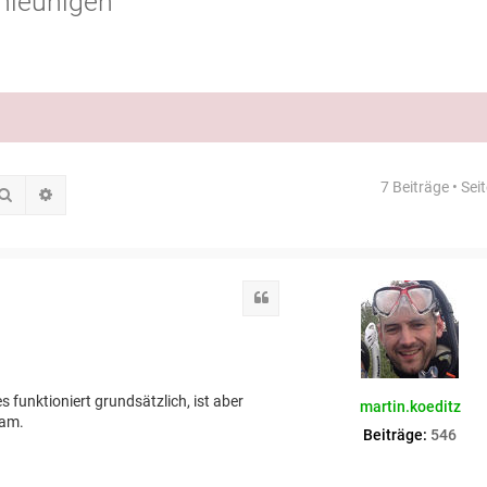
hleunigen
7 Beiträge • Sei
Suche
Erweiterte Suche
Zitat
 funktioniert grundsätzlich, ist aber
martin.koeditz
sam.
Beiträge:
546