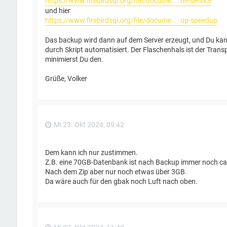
https://www.firebirdsql.org/file/docume ... ne-service
und hier
https://www.firebirdsql.org/file/docume ... up-speedup
Das backup wird dann auf dem Server erzeugt, und Du kanns
durch Skript automatisiert. Der Flaschenhals ist der Trans
minimierst Du den.
Grüße, Volker
Mi 23. Okt 2024, 09:42
Dem kann ich nur zustimmen.
Z.B. eine 70GB-Datenbank ist nach Backup immer noch ca
Nach dem Zip aber nur noch etwas über 3GB.
Da wäre auch für den gbak noch Luft nach oben.