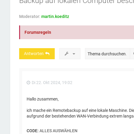
Backup auf lokalen Computer besc
Moderator:
martin.koeditz
Forumsregeln
Antworten
Di 22. Okt 2024, 19:02
Hallo zusammen,
ich mache ein Remotebackup auf eine lokale Maschine. Dies
aufgrund der bestehenden WAN-Verbindung extrem lang
CODE:
ALLES AUSWÄHLEN