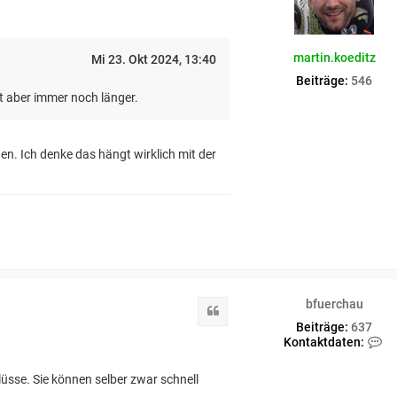
n
v
o
n
martin.koeditz
Mi 23. Okt 2024, 13:40
b
f
Beiträge:
546
u
t aber immer noch länger.
e
r
c
h
n. Ich denke das hängt wirklich mit der
a
u
bfuerchau
Zitat
Beiträge:
637
K
Kontaktdaten:
o
n
sse. Sie können selber zwar schnell
t