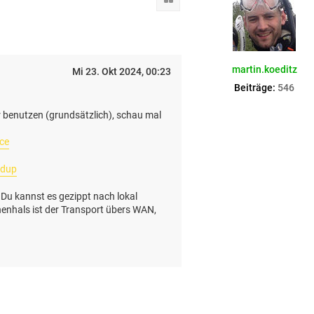
n
v
o
n
b
f
martin.koeditz
u
Mi 23. Okt 2024, 00:23
e
Beiträge:
546
r
c
r benutzen (grundsätzlich), schau mal
h
a
u
ice
edup
Du kannst es gezippt nach lokal
chenhals ist der Transport übers WAN,