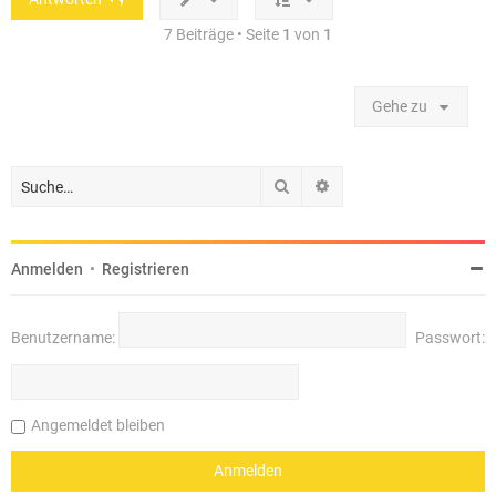
e
n
7 Beiträge • Seite
1
von
1
Gehe zu
Suche
Erweiterte Suche
Anmelden
•
Registrieren
Benutzername:
Passwort:
Angemeldet bleiben