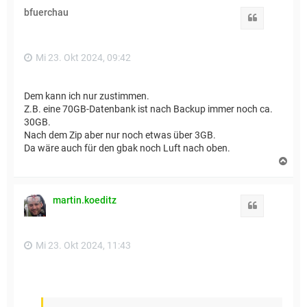
h
bfuerchau
o
Zitat
b
e
n
Mi 23. Okt 2024, 09:42
Dem kann ich nur zustimmen.
Z.B. eine 70GB-Datenbank ist nach Backup immer noch ca.
30GB.
Nach dem Zip aber nur noch etwas über 3GB.
Da wäre auch für den gbak noch Luft nach oben.
N
a
c
h
martin.koeditz
o
Zitat
b
e
n
Mi 23. Okt 2024, 11:43