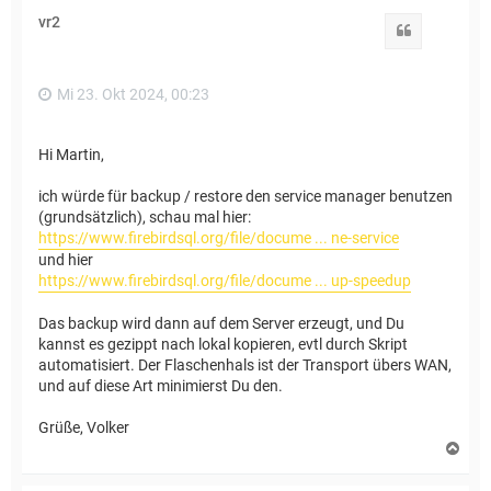
h
vr2
o
Zitat
b
e
n
Mi 23. Okt 2024, 00:23
Hi Martin,
ich würde für backup / restore den service manager benutzen
(grundsätzlich), schau mal hier:
https://www.firebirdsql.org/file/docume ... ne-service
und hier
https://www.firebirdsql.org/file/docume ... up-speedup
Das backup wird dann auf dem Server erzeugt, und Du
kannst es gezippt nach lokal kopieren, evtl durch Skript
automatisiert. Der Flaschenhals ist der Transport übers WAN,
und auf diese Art minimierst Du den.
Grüße, Volker
N
a
c