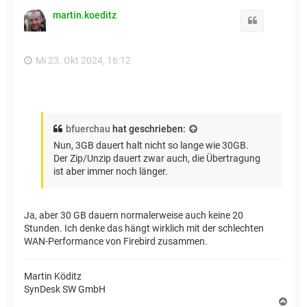
h
martin.koeditz
o
Zitat
b
e
n
Mi 23. Okt 2024, 16:12
bfuerchau
hat geschrieben:
Nun, 3GB dauert halt nicht so lange wie 30GB.
Der Zip/Unzip dauert zwar auch, die Übertragung
ist aber immer noch länger.
Ja, aber 30 GB dauern normalerweise auch keine 20
Stunden. Ich denke das hängt wirklich mit der schlechten
WAN-Performance von Firebird zusammen.
Martin Köditz
SynDesk SW GmbH
N