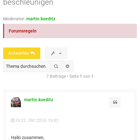
beschleunigen
e
Moderator:
martin.koeditz
Forumsregeln
Antworten
Suche
Erweiterte Suche
7 Beiträge • Seite
1
von
1
martin.koeditz
Zitat
Di 22. Okt 2024, 19:02
Hallo zusammen,