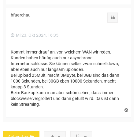
a
c
h
bfuerchau
o
Zitat
b
e
n
Mi 23. Okt 2024, 16:35
Kommt immer drauf an, von welchem WAN wir reden.
Kunden haben häufig auch nur asynchrone
Internetanschlüsse. Sie können selber zwar schnell down,
aber eben auch nur langsam uploaden.
Bei Upload 25MBit, macht 3MByte, bei 3GB sind das dann
1000 Sekunden, bei 30GB eben 10000 Sekunden, macht
knapp 3 Stunden.
Beim Backup kann man aber schön sehen, dass immer
blockweise vergrößert und dann gefüllt wird. Das ist dann
kein Streaming.
N
a
c
h
o
b
Antworten