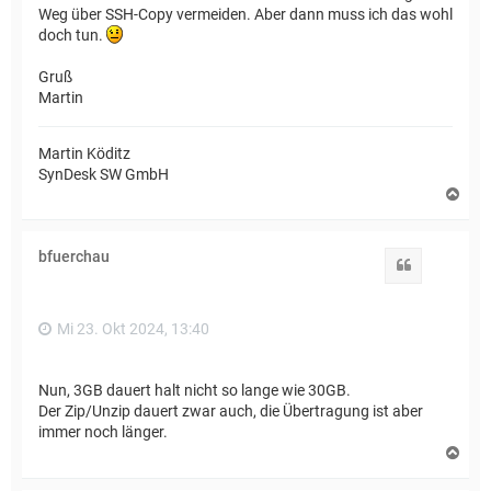
Weg über SSH-Copy vermeiden. Aber dann muss ich das wohl
doch tun.
Gruß
Martin
Martin Köditz
SynDesk SW GmbH
N
a
c
h
bfuerchau
o
Zitat
b
e
n
Mi 23. Okt 2024, 13:40
Nun, 3GB dauert halt nicht so lange wie 30GB.
Der Zip/Unzip dauert zwar auch, die Übertragung ist aber
immer noch länger.
N
a
c