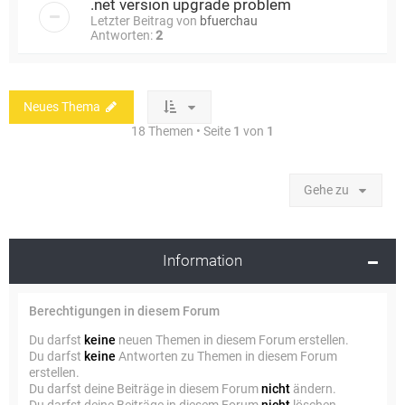
.net version upgrade problem
Letzter Beitrag von
bfuerchau
Antworten:
2
Neues Thema
18 Themen • Seite
1
von
1
Gehe zu
Information
Berechtigungen in diesem Forum
Du darfst
keine
neuen Themen in diesem Forum erstellen.
Du darfst
keine
Antworten zu Themen in diesem Forum
erstellen.
Du darfst deine Beiträge in diesem Forum
nicht
ändern.
Du darfst deine Beiträge in diesem Forum
nicht
löschen.