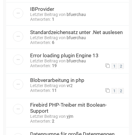
IBProvider
Letzter Beitrag von
bfuerchau
Antworten:
1
Standardzeichensatz unter .Net auslesen
Letzter Beitrag von
bfuerchau
Antworten:
6
Error loading plugin Engine 13
Letzter Beitrag von
bfuerchau
Antworten:
19
1
2
Blobverarbeitung in php
Letzter Beitrag von
vr2
Antworten:
11
1
2
Firebird PHP-Treiber mit Boolean-
Support
Letzter Beitrag von
yjm
Antworten:
2
Datenpumpe für große Datenmengen