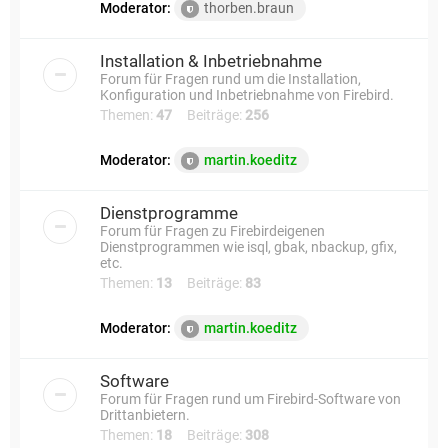
Moderator:
thorben.braun
Installation & Inbetriebnahme
Forum für Fragen rund um die Installation,
Konfiguration und Inbetriebnahme von Firebird.
Themen:
47
Beiträge:
256
Moderator:
martin.koeditz
Dienstprogramme
Forum für Fragen zu Firebirdeigenen
Dienstprogrammen wie isql, gbak, nbackup, gfix,
etc.
Themen:
13
Beiträge:
83
Moderator:
martin.koeditz
Software
Forum für Fragen rund um Firebird-Software von
Drittanbietern.
Themen:
18
Beiträge:
308