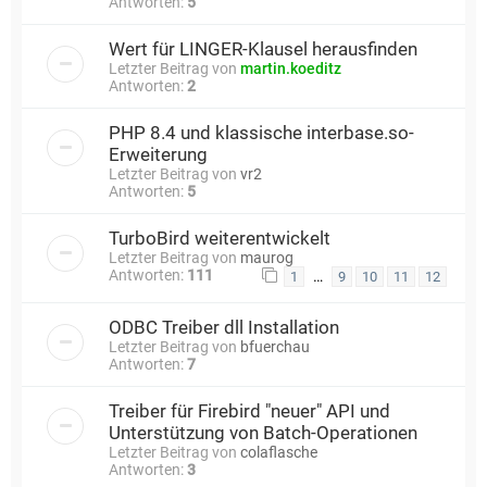
Antworten:
5
Wert für LINGER-Klausel herausfinden
Letzter Beitrag von
martin.koeditz
Antworten:
2
PHP 8.4 und klassische interbase.so-
Erweiterung
Letzter Beitrag von
vr2
Antworten:
5
TurboBird weiterentwickelt
Letzter Beitrag von
maurog
Antworten:
111
…
1
9
10
11
12
ODBC Treiber dll Installation
Letzter Beitrag von
bfuerchau
Antworten:
7
Treiber für Firebird "neuer" API und
Unterstützung von Batch-Operationen
Letzter Beitrag von
colaflasche
Antworten:
3