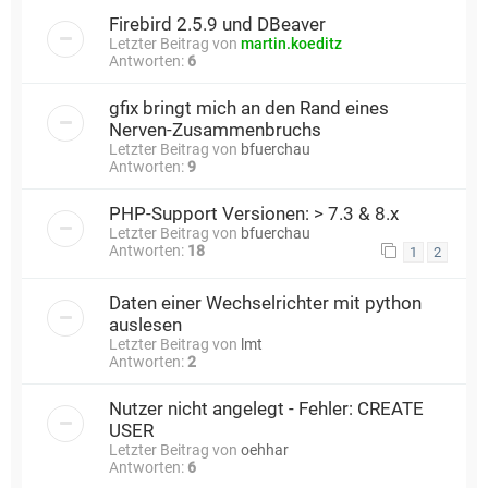
Firebird 2.5.9 und DBeaver
Letzter Beitrag von
martin.koeditz
Antworten:
6
gfix bringt mich an den Rand eines
Nerven-Zusammenbruchs
Letzter Beitrag von
bfuerchau
Antworten:
9
PHP-Support Versionen: > 7.3 & 8.x
Letzter Beitrag von
bfuerchau
Antworten:
18
1
2
Daten einer Wechselrichter mit python
auslesen
Letzter Beitrag von
lmt
Antworten:
2
Nutzer nicht angelegt - Fehler: CREATE
USER
Letzter Beitrag von
oehhar
Antworten:
6