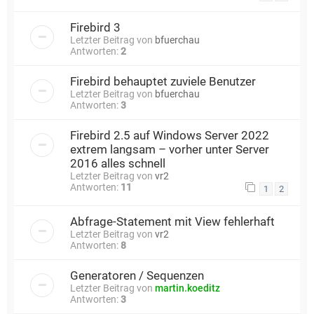
Firebird 3
Letzter Beitrag von
bfuerchau
Antworten:
2
Firebird behauptet zuviele Benutzer
Letzter Beitrag von
bfuerchau
Antworten:
3
Firebird 2.5 auf Windows Server 2022
extrem langsam – vorher unter Server
2016 alles schnell
Letzter Beitrag von
vr2
Antworten:
11
1
2
Abfrage-Statement mit View fehlerhaft
Letzter Beitrag von
vr2
Antworten:
8
Generatoren / Sequenzen
Letzter Beitrag von
martin.koeditz
Antworten:
3