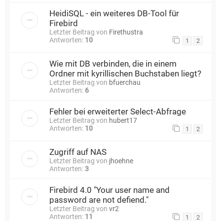
HeidiSQL - ein weiteres DB-Tool für
Firebird
Letzter Beitrag von
Firethustra
Antworten:
10
1
2
Wie mit DB verbinden, die in einem
Ordner mit kyrillischen Buchstaben liegt?
Letzter Beitrag von
bfuerchau
Antworten:
6
Fehler bei erweiterter Select-Abfrage
Letzter Beitrag von
hubert17
Antworten:
10
1
2
Zugriff auf NAS
Letzter Beitrag von
jhoehne
Antworten:
3
Firebird 4.0 "Your user name and
password are not defiend."
Letzter Beitrag von
vr2
Antworten:
11
1
2