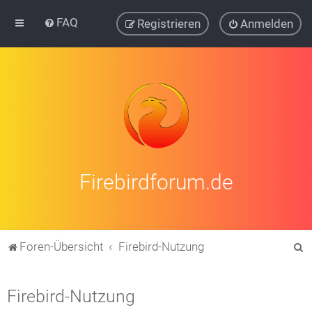
FAQ
Registrieren
Anmelden
Firebirdforum.de
S
Foren-Übersicht
Firebird-Nutzung
u
c
Firebird-Nutzung
h