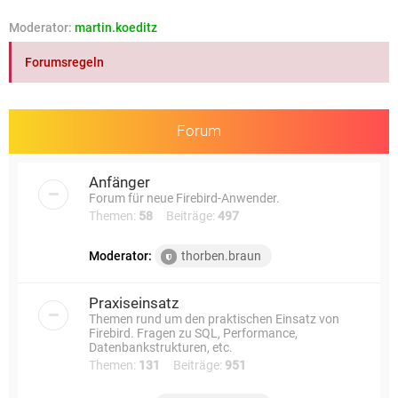
e
Moderator:
martin.koeditz
Forumsregeln
Forum
Anfänger
Forum für neue Firebird-Anwender.
Themen:
58
Beiträge:
497
Moderator:
thorben.braun
Praxiseinsatz
Themen rund um den praktischen Einsatz von
Firebird. Fragen zu SQL, Performance,
Datenbankstrukturen, etc.
Themen:
131
Beiträge:
951