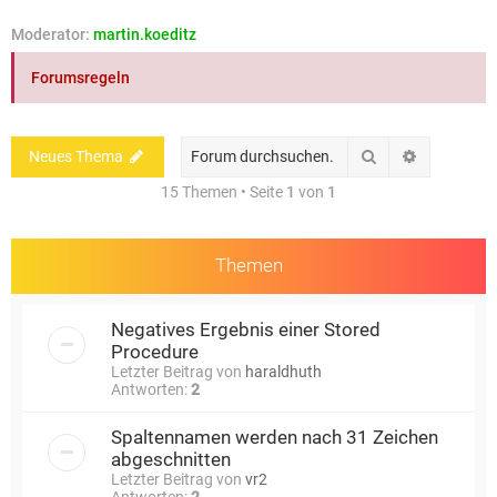
e
Moderator:
martin.koeditz
Forumsregeln
Suche
Erweiterte
Neues Thema
15 Themen • Seite
1
von
1
Themen
Negatives Ergebnis einer Stored
Procedure
Letzter Beitrag von
haraldhuth
Antworten:
2
Spaltennamen werden nach 31 Zeichen
abgeschnitten
Letzter Beitrag von
vr2
Antworten:
2