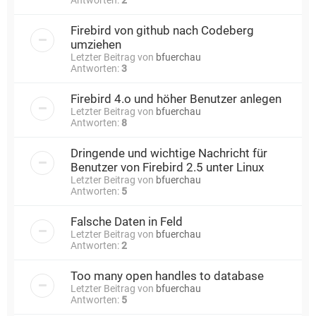
Firebird von github nach Codeberg
umziehen
Letzter Beitrag von
bfuerchau
Antworten:
3
Firebird 4.o und höher Benutzer anlegen
Letzter Beitrag von
bfuerchau
Antworten:
8
Dringende und wichtige Nachricht für
Benutzer von Firebird 2.5 unter Linux
Letzter Beitrag von
bfuerchau
Antworten:
5
Falsche Daten in Feld
Letzter Beitrag von
bfuerchau
Antworten:
2
Too many open handles to database
Letzter Beitrag von
bfuerchau
Antworten:
5