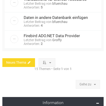
Letzter Beitrag von
bfuerchau
Antworten:
5
Daten in andere Datenbank einfügen
Letzter Beitrag von
bfuerchau
Antworten:
4
Firebird ADO.NET Data Provider
Letzter Beitrag von
Groffy
Antworten:
2
Neues Thema
15 Themen • Seite
1
von
1
Gehe zu
Information