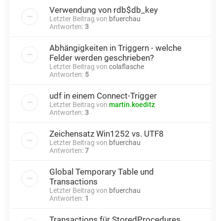
Verwendung von rdb$db_key
Letzter Beitrag von
bfuerchau
Antworten:
3
Abhängigkeiten in Triggern - welche
Felder werden geschrieben?
Letzter Beitrag von
colaflasche
Antworten:
5
udf in einem Connect-Trigger
Letzter Beitrag von
martin.koeditz
Antworten:
3
Zeichensatz Win1252 vs. UTF8
Letzter Beitrag von
bfuerchau
Antworten:
7
Global Temporary Table und
Transactions
Letzter Beitrag von
bfuerchau
Antworten:
1
Transactions für StoredProcedures