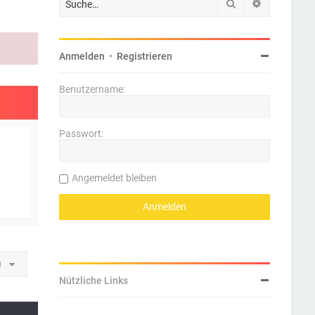
Suche
Erweiterte 
Anmelden
•
Registrieren
Benutzername:
Passwort:
Angemeldet bleiben
u
Nützliche Links