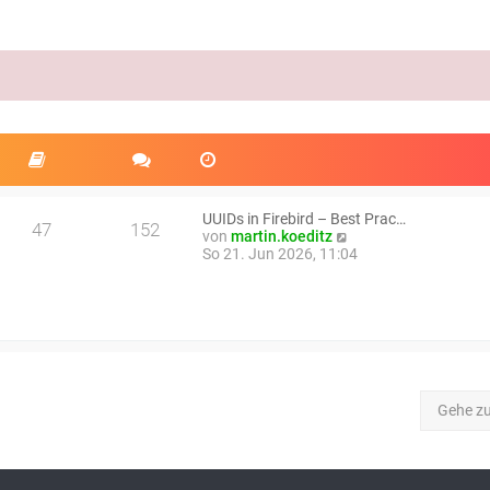
UUIDs in Firebird – Best Prac…
47
152
N
von
martin.koeditz
e
So 21. Jun 2026, 11:04
u
e
s
t
e
r
B
e
i
Gehe z
t
r
a
g