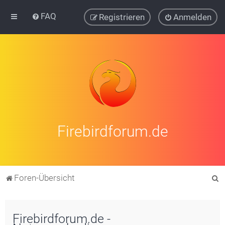
FAQ
Registrieren
Anmelden
Firebirdforum.de
S
Foren-Übersicht
u
c
Firebirdforum.de -
h