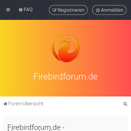
FAQ
Registrieren
Anmelden
Firebirdforum.de
S
Foren-Übersicht
u
c
Firebirdforum.de -
h