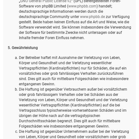
„
GNU General Public License v2
“ (GPL) bereitgestellten Foren-
Software von phpBB Limited (
www.phpbb.com
) handelt;
deutschsprachige Informationen werden durch die
deutschsprachige Community unter
www.phpbb.de
zur Verfügung
gestellt. Beide haben keinen Einfluss auf die Art und Weise, wie die
Software verwendet wird. Sie können insbesondere die Verwendung
der Software für bestimmte Zwecke nicht untersagen oder auf
Inhalte fremder Foren Einfluss nehmen.
5. Gewährleistung
Der Betreiber haftet mit Ausnahme der Verletzung von Leben,
Körper und Gesundheit und der Verletzung wesentlicher
Vertragspflichten (Kardinalpflichten) nur für Schäden, die auf ein
vorsätzliches oder grob fahrlässiges Verhalten zurückzuführen
sind. Dies gilt auch für mittelbare Folgeschäden wie insbesondere
entgangenen Gewinn.
Die Haftung ist gegenüber Verbrauchern außer bei vorsätzlichem
oder grob fahrlässigem Verhalten oder bei Schäden aus der
Verletzung von Leben, Körper und Gesundheit und der Verletzung
wesentlicher Vertragspflichten (Kardinalpflichten) auf die bei
Vertragsschluss typischerweise vorhersehbaren Schäden und im
übrigen der Höhe nach auf die vertragstypischen
Durchschnittsschäden begrenzt. Dies gilt auch für mittelbare
Folgeschäden wie insbesondere entgangenen Gewinn.
Die Haftung ist gegenüber Unternehmern außer bei der Verletzung
von Leben, Körper und Gesundheit oder vorsätzlichem oder grob