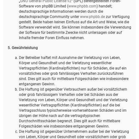
„
GNU General Public License v2
“ (GPL) bereitgestellten Foren-
Software von phpBB Limited (
www.phpbb.com
) handelt;
deutschsprachige Informationen werden durch die
deutschsprachige Community unter
www.phpbb.de
zur Verfügung
gestellt. Beide haben keinen Einfluss auf die Art und Weise, wie die
Software verwendet wird. Sie können insbesondere die Verwendung
der Software für bestimmte Zwecke nicht untersagen oder auf
Inhalte fremder Foren Einfluss nehmen.
5. Gewährleistung
Der Betreiber haftet mit Ausnahme der Verletzung von Leben,
Körper und Gesundheit und der Verletzung wesentlicher
Vertragspflichten (Kardinalpflichten) nur für Schäden, die auf ein
vorsätzliches oder grob fahrlässiges Verhalten zurückzuführen
sind. Dies gilt auch für mittelbare Folgeschäden wie insbesondere
entgangenen Gewinn.
Die Haftung ist gegenüber Verbrauchern außer bei vorsätzlichem
oder grob fahrlässigem Verhalten oder bei Schäden aus der
Verletzung von Leben, Körper und Gesundheit und der Verletzung
wesentlicher Vertragspflichten (Kardinalpflichten) auf die bei
Vertragsschluss typischerweise vorhersehbaren Schäden und im
übrigen der Höhe nach auf die vertragstypischen
Durchschnittsschäden begrenzt. Dies gilt auch für mittelbare
Folgeschäden wie insbesondere entgangenen Gewinn.
Die Haftung ist gegenüber Unternehmern außer bei der Verletzung
von Leben, Körper und Gesundheit oder vorsätzlichem oder grob