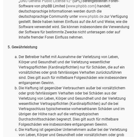
„
GNU General Public License v2
“ (GPL) bereitgestellten Foren-
Software von phpBB Limited (
www.phpbb.com
) handelt;
deutschsprachige Informationen werden durch die
deutschsprachige Community unter
www.phpbb.de
zur Verfügung
gestellt. Beide haben keinen Einfluss auf die Art und Weise, wie die
Software verwendet wird. Sie können insbesondere die Verwendung
der Software für bestimmte Zwecke nicht untersagen oder auf
Inhalte fremder Foren Einfluss nehmen.
5. Gewährleistung
Der Betreiber haftet mit Ausnahme der Verletzung von Leben,
Körper und Gesundheit und der Verletzung wesentlicher
Vertragspflichten (Kardinalpflichten) nur für Schäden, die auf ein
vorsätzliches oder grob fahrlässiges Verhalten zurückzuführen
sind. Dies gilt auch für mittelbare Folgeschäden wie insbesondere
entgangenen Gewinn.
Die Haftung ist gegenüber Verbrauchern außer bei vorsätzlichem
oder grob fahrlässigem Verhalten oder bei Schäden aus der
Verletzung von Leben, Körper und Gesundheit und der Verletzung
wesentlicher Vertragspflichten (Kardinalpflichten) auf die bei
Vertragsschluss typischerweise vorhersehbaren Schäden und im
übrigen der Höhe nach auf die vertragstypischen
Durchschnittsschäden begrenzt. Dies gilt auch für mittelbare
Folgeschäden wie insbesondere entgangenen Gewinn.
Die Haftung ist gegenüber Unternehmern außer bei der Verletzung
von Leben, Körper und Gesundheit oder vorsätzlichem oder grob