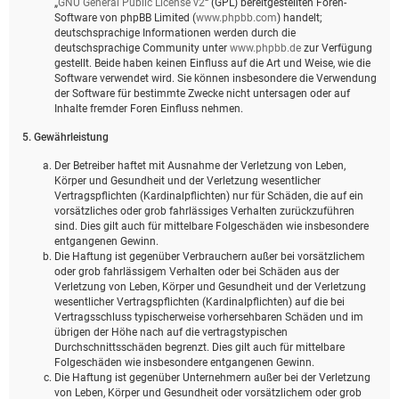
„
GNU General Public License v2
“ (GPL) bereitgestellten Foren-
Software von phpBB Limited (
www.phpbb.com
) handelt;
deutschsprachige Informationen werden durch die
deutschsprachige Community unter
www.phpbb.de
zur Verfügung
gestellt. Beide haben keinen Einfluss auf die Art und Weise, wie die
Software verwendet wird. Sie können insbesondere die Verwendung
der Software für bestimmte Zwecke nicht untersagen oder auf
Inhalte fremder Foren Einfluss nehmen.
5. Gewährleistung
Der Betreiber haftet mit Ausnahme der Verletzung von Leben,
Körper und Gesundheit und der Verletzung wesentlicher
Vertragspflichten (Kardinalpflichten) nur für Schäden, die auf ein
vorsätzliches oder grob fahrlässiges Verhalten zurückzuführen
sind. Dies gilt auch für mittelbare Folgeschäden wie insbesondere
entgangenen Gewinn.
Die Haftung ist gegenüber Verbrauchern außer bei vorsätzlichem
oder grob fahrlässigem Verhalten oder bei Schäden aus der
Verletzung von Leben, Körper und Gesundheit und der Verletzung
wesentlicher Vertragspflichten (Kardinalpflichten) auf die bei
Vertragsschluss typischerweise vorhersehbaren Schäden und im
übrigen der Höhe nach auf die vertragstypischen
Durchschnittsschäden begrenzt. Dies gilt auch für mittelbare
Folgeschäden wie insbesondere entgangenen Gewinn.
Die Haftung ist gegenüber Unternehmern außer bei der Verletzung
von Leben, Körper und Gesundheit oder vorsätzlichem oder grob