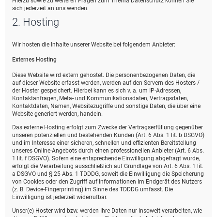
Hierzu sowie zu weiteren Fragen zum Thema Datenschutz können Sie
sich jederzeit an uns wenden.
2. Hosting
Wir hosten die Inhalte unserer Website bei folgendem Anbieter:
Externes Hosting
Diese Website wird extern gehostet. Die personenbezogenen Daten, die
auf dieser Website erfasst werden, werden auf den Servern des Hosters /
der Hoster gespeichert. Hierbei kann es sich v. a. um IP-Adressen,
Kontaktanfragen, Meta- und Kommunikationsdaten, Vertragsdaten,
Kontaktdaten, Namen, Websitezugriffe und sonstige Daten, die über eine
Website generiert werden, handeln.
Das externe Hosting erfolgt zum Zwecke der Vertragserfüllung gegenüber
unseren potenziellen und bestehenden Kunden (Art. 6 Abs. 1 lit. b DSGVO)
und im Interesse einer sicheren, schnellen und effizienten Bereitstellung
unseres Online-Angebots durch einen professionellen Anbieter (Art. 6 Abs.
1 lit. f DSGVO). Sofern eine entsprechende Einwilligung abgefragt wurde,
erfolgt die Verarbeitung ausschließlich auf Grundlage von Art. 6 Abs. 1 lit.
a DSGVO und § 25 Abs. 1 TDDDG, soweit die Einwilligung die Speicherung
von Cookies oder den Zugriff auf Informationen im Endgerät des Nutzers
(z. B. Device-Fingerprinting) im Sinne des TDDDG umfasst. Die
Einwilligung ist jederzeit widerrufbar.
Unser(e) Hoster wird bzw. werden Ihre Daten nur insoweit verarbeiten, wie