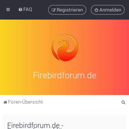
FAQ
Registrieren
Anmelden
Firebirdforum.de
S
Foren-Übersicht
u
c
Firebirdforum.de -
h