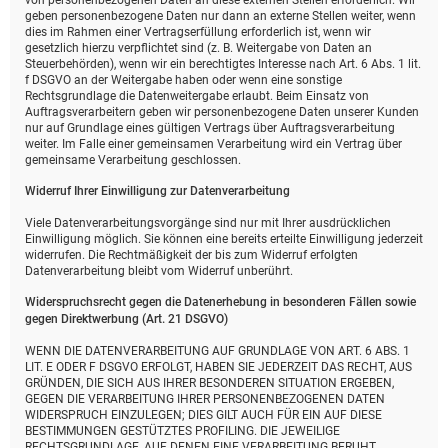
von personenbezogenen Daten an diese externen Stellen erforderlich. Wir
geben personenbezogene Daten nur dann an externe Stellen weiter, wenn
dies im Rahmen einer Vertragserfüllung erforderlich ist, wenn wir
gesetzlich hierzu verpflichtet sind (z. B. Weitergabe von Daten an
Steuerbehörden), wenn wir ein berechtigtes Interesse nach Art. 6 Abs. 1 lit.
f DSGVO an der Weitergabe haben oder wenn eine sonstige
Rechtsgrundlage die Datenweitergabe erlaubt. Beim Einsatz von
Auftragsverarbeitern geben wir personenbezogene Daten unserer Kunden
nur auf Grundlage eines gültigen Vertrags über Auftragsverarbeitung
weiter. Im Falle einer gemeinsamen Verarbeitung wird ein Vertrag über
gemeinsame Verarbeitung geschlossen.
Widerruf Ihrer Einwilligung zur Datenverarbeitung
Viele Datenverarbeitungsvorgänge sind nur mit Ihrer ausdrücklichen
Einwilligung möglich. Sie können eine bereits erteilte Einwilligung jederzeit
widerrufen. Die Rechtmäßigkeit der bis zum Widerruf erfolgten
Datenverarbeitung bleibt vom Widerruf unberührt.
Widerspruchsrecht gegen die Datenerhebung in besonderen Fällen sowie
gegen Direktwerbung (Art. 21 DSGVO)
WENN DIE DATENVERARBEITUNG AUF GRUNDLAGE VON ART. 6 ABS. 1
LIT. E ODER F DSGVO ERFOLGT, HABEN SIE JEDERZEIT DAS RECHT, AUS
GRÜNDEN, DIE SICH AUS IHRER BESONDEREN SITUATION ERGEBEN,
GEGEN DIE VERARBEITUNG IHRER PERSONENBEZOGENEN DATEN
WIDERSPRUCH EINZULEGEN; DIES GILT AUCH FÜR EIN AUF DIESE
BESTIMMUNGEN GESTÜTZTES PROFILING. DIE JEWEILIGE
RECHTSGRUNDLAGE, AUF DENEN EINE VERARBEITUNG BERUHT,