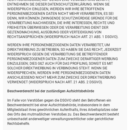
ENTNEHMEN SIE DIESER DATENSCHUTZERKLÄRUNG. WENN SIE
WIDERSPRUCH EINLEGEN, WERDEN WIR IHRE BETROFFENEN
PERSONENBEZOGENEN DATEN NICHT MEHR VERARBEITEN, ES SEI
DENN, WIR KÖNNEN ZWINGENDE SCHUTZWÜRDIGE GRÜNDE FÜR DIE
VERARBEITUNG NACHWEISEN, DIE IHRE INTERESSEN, RECHTE UND
FREIHEITEN ÜBERWIEGEN ODER DIE VERARBEITUNG DIENT DER
GELTENDMACHUNG, AUSÜBUNG ODER VERTEIDIGUNG VON
RECHTSANSPRÜCHEN (WIDERSPRUCH NACH ART. 21 ABS. 1 DSGVO).
WERDEN IHRE PERSONENBEZOGENEN DATEN VERARBEITET, UM
DIREKTWERBUNG ZU BETREIBEN, SO HABEN SIE DAS RECHT, JEDERZEIT
WIDERSPRUCH GEGEN DIE VERARBEITUNG SIE BETREFFENDER
PERSONENBEZOGENER DATEN ZUM ZWECKE DERARTIGER WERBUNG
EINZULEGEN; DIES GILT AUCH FÜR DAS PROFILING, SOWEIT ES MIT
SOLCHER DIREKTWERBUNG IN VERBINDUNG STEHT. WENN SIE
WIDERSPRECHEN, WERDEN IHRE PERSONENBEZOGENEN DATEN
ANSCHLIESSEND NICHT MEHR ZUM ZWECKE DER DIREKTWERBUNG
VERWENDET (WIDERSPRUCH NACH ART. 21 ABS. 2 DSGVO).
Beschwerde­recht bei der zuständigen Aufsichts­behörde
Im Falle von Verstößen gegen die DSGVO steht den Betroffenen ein
Beschwerderecht bei einer Aufsichtsbehörde, insbesondere in dem
Mitgliedstaat ihres gewöhnlichen Aufenthalts, ihres Arbeitsplatzes oder
des Orts des mutmaßlichen Verstoßes zu. Das Beschwerderecht besteht
unbeschadet anderweitiger verwaltungsrechtlicher oder gerichtlicher
Rechtsbehelfe.