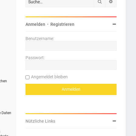
Suche
Erweiterte 
Anmelden
•
Registrieren
Benutzername:
Passwort:
Angemeldet bleiben
ichen
e Daten
Nützliche Links
s