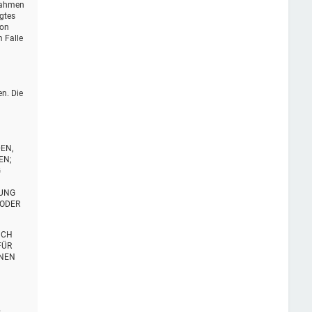
 Rahmen
igtes
von
 Falle
en. Die
EN,
EN;
G
TUNG
 ODER
UCH
FÜR
ENEN