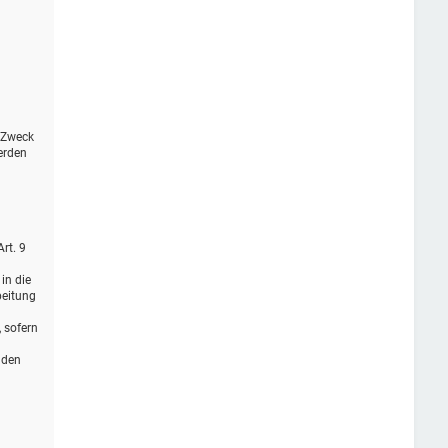
r Zweck
erden
rt. 9
in die
beitung
, sofern
 den