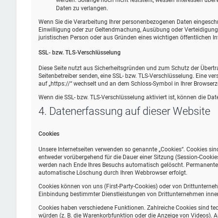
werden. Solange noch nicht feststeht, wessen Interessen übe
Daten zu verlangen.
Wenn Sie die Verarbeitung Ihrer personenbezogenen Daten eingeschrä
Einwilligung oder zur Geltendmachung, Ausübung oder Verteidigung
juristischen Person oder aus Gründen eines wichtigen öffentlichen In
SSL- bzw. TLS-Verschlüsselung
Diese Seite nutzt aus Sicherheitsgründen und zum Schutz der Übertrag
Seitenbetreiber senden, eine SSL- bzw. TLS-Verschlüsselung. Eine ver
auf „https://“ wechselt und an dem Schloss-Symbol in Ihrer Browserze
Wenn die SSL- bzw. TLS-Verschlüsselung aktiviert ist, können die Date
4. Datenerfassung auf dieser Website
Cookies
Unsere Internetseiten verwenden so genannte „Cookies“. Cookies sin
entweder vorübergehend für die Dauer einer Sitzung (Session-Cookie
werden nach Ende Ihres Besuchs automatisch gelöscht. Permanente Co
automatische Löschung durch Ihren Webbrowser erfolgt.
Cookies können von uns (First-Party-Cookies) oder von Drittunterne
Einbindung bestimmter Dienstleistungen von Drittunternehmen inner
Cookies haben verschiedene Funktionen. Zahlreiche Cookies sind te
würden (z. B. die Warenkorbfunktion oder die Anzeige von Videos).