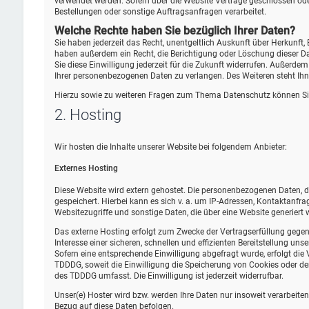
verwendet werden. Sofern über die Website Verträge geschlossen od
Bestellungen oder sonstige Auftragsanfragen verarbeitet.
Welche Rechte haben Sie bezüglich Ihrer Daten?
Sie haben jederzeit das Recht, unentgeltlich Auskunft über Herkunf
haben außerdem ein Recht, die Berichtigung oder Löschung dieser Dat
Sie diese Einwilligung jederzeit für die Zukunft widerrufen. Außer
Ihrer personenbezogenen Daten zu verlangen. Des Weiteren steht Ihn
Hierzu sowie zu weiteren Fragen zum Thema Datenschutz können Sie
2. Hosting
Wir hosten die Inhalte unserer Website bei folgendem Anbieter:
Externes Hosting
Diese Website wird extern gehostet. Die personenbezogenen Daten, di
gespeichert. Hierbei kann es sich v. a. um IP-Adressen, Kontaktan
Websitezugriffe und sonstige Daten, die über eine Website generiert 
Das externe Hosting erfolgt zum Zwecke der Vertragserfüllung gegen
Interesse einer sicheren, schnellen und effizienten Bereitstellung uns
Sofern eine entsprechende Einwilligung abgefragt wurde, erfolgt die 
TDDDG, soweit die Einwilligung die Speicherung von Cookies oder den
des TDDDG umfasst. Die Einwilligung ist jederzeit widerrufbar.
Unser(e) Hoster wird bzw. werden Ihre Daten nur insoweit verarbeiten,
Bezug auf diese Daten befolgen.