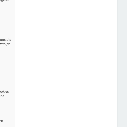
zogenen
 uns als
ttp://“
n
ookies
ine
en
n