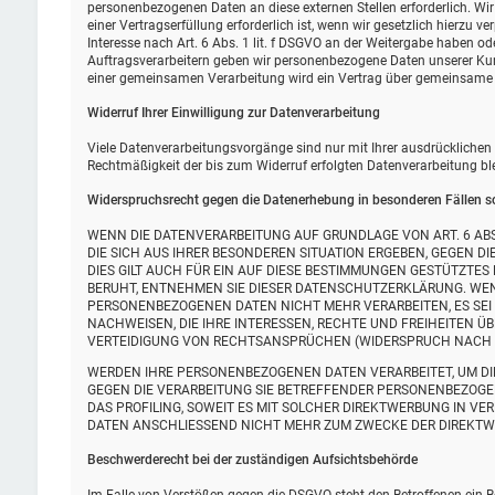
personenbezogenen Daten an diese externen Stellen erforderlich. W
einer Vertragserfüllung erforderlich ist, wenn wir gesetzlich hierzu v
Interesse nach Art. 6 Abs. 1 lit. f DSGVO an der Weitergabe haben o
Auftragsverarbeitern geben wir personenbezogene Daten unserer Kund
einer gemeinsamen Verarbeitung wird ein Vertrag über gemeinsame 
Widerruf Ihrer Einwilligung zur Datenverarbeitung
Viele Datenverarbeitungsvorgänge sind nur mit Ihrer ausdrücklichen Ei
Rechtmäßigkeit der bis zum Widerruf erfolgten Datenverarbeitung bl
Widerspruchsrecht gegen die Datenerhebung in besonderen Fällen s
WENN DIE DATENVERARBEITUNG AUF GRUNDLAGE VON ART. 6 ABS. 
DIE SICH AUS IHRER BESONDEREN SITUATION ERGEBEN, GEGEN 
DIES GILT AUCH FÜR EIN AUF DIESE BESTIMMUNGEN GESTÜTZTES
BERUHT, ENTNEHMEN SIE DIESER DATENSCHUTZERKLÄRUNG. WEN
PERSONENBEZOGENEN DATEN NICHT MEHR VERARBEITEN, ES SEI
NACHWEISEN, DIE IHRE INTERESSEN, RECHTE UND FREIHEITEN 
VERTEIDIGUNG VON RECHTSANSPRÜCHEN (WIDERSPRUCH NACH ART
WERDEN IHRE PERSONENBEZOGENEN DATEN VERARBEITET, UM DIR
GEGEN DIE VERARBEITUNG SIE BETREFFENDER PERSONENBEZOGE
DAS PROFILING, SOWEIT ES MIT SOLCHER DIREKTWERBUNG IN V
DATEN ANSCHLIESSEND NICHT MEHR ZUM ZWECKE DER DIREKTWE
Beschwerde­recht bei der zuständigen Aufsichts­behörde