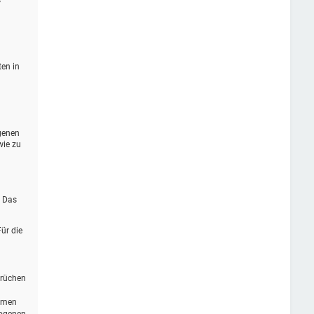
s
ten in
genen
wie zu
. Das
ür die
prüchen
ommen