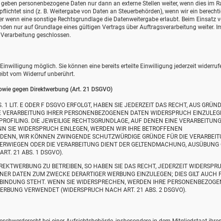
ir geben personenbezogene Daten nur dann an externe Stellen weiter, wenn dies im
erpflichtet sind (z. B. Weitergabe von Daten an Steuerbehörden), wenn wir ein berecht
der wenn eine sonstige Rechtsgrundlage die Datenweitergabe erlaubt. Beim Einsatz 
en nur auf Grundlage eines gültigen Vertrags über Auftragsverarbeitung weiter. Im
Verarbeitung geschlossen.
nwilligung möglich. Sie können eine bereits erteilte Einwilligung jederzeit widerruf
eibt vom Widerruf unberührt.
owie gegen Direktwerbung (Art. 21 DSGVO)
1 LIT. E ODER F DSGVO ERFOLGT, HABEN SIE JEDERZEIT DAS RECHT, AUS GRÜND
DIE VERARBEITUNG IHRER PERSONENBEZOGENEN DATEN WIDERSPRUCH EINZULEG
 PROFILING. DIE JEWEILIGE RECHTSGRUNDLAGE, AUF DENEN EINE VERARBEITUN
N SIE WIDERSPRUCH EINLEGEN, WERDEN WIR IHRE BETROFFENEN
 DENN, WIR KÖNNEN ZWINGENDE SCHUTZWÜRDIGE GRÜNDE FÜR DIE VERARBEI
ÜBERWIEGEN ODER DIE VERARBEITUNG DIENT DER GELTENDMACHUNG, AUSÜBUNG
. 21 ABS. 1 DSGVO).
EKTWERBUNG ZU BETREIBEN, SO HABEN SIE DAS RECHT, JEDERZEIT WIDERSPR
NER DATEN ZUM ZWECKE DERARTIGER WERBUNG EINZULEGEN; DIES GILT AUCH 
ERBINDUNG STEHT. WENN SIE WIDERSPRECHEN, WERDEN IHRE PERSONENBEZOG
RBUNG VERWENDET (WIDERSPRUCH NACH ART. 21 ABS. 2 DSGVO).