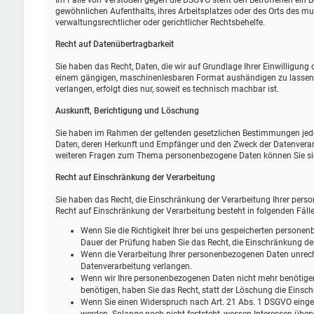
Im Falle von Verstößen gegen die DSGVO steht den Betroffenen ein B
gewöhnlichen Aufenthalts, ihres Arbeitsplatzes oder des Orts des 
verwaltungsrechtlicher oder gerichtlicher Rechtsbehelfe.
Recht auf Daten­übertrag­barkeit
Sie haben das Recht, Daten, die wir auf Grundlage Ihrer Einwilligung o
einem gängigen, maschinenlesbaren Format aushändigen zu lassen. S
verlangen, erfolgt dies nur, soweit es technisch machbar ist.
Auskunft, Berichtigung und Löschung
Sie haben im Rahmen der geltenden gesetzlichen Bestimmungen jeder
Daten, deren Herkunft und Empfänger und den Zweck der Datenverarb
weiteren Fragen zum Thema personenbezogene Daten können Sie sic
Recht auf Einschränkung der Verarbeitung
Sie haben das Recht, die Einschränkung der Verarbeitung Ihrer pers
Recht auf Einschränkung der Verarbeitung besteht in folgenden Fälle
Wenn Sie die Richtigkeit Ihrer bei uns gespeicherten personenb
Dauer der Prüfung haben Sie das Recht, die Einschränkung de
Wenn die Verarbeitung Ihrer personenbezogenen Daten unrech
Datenverarbeitung verlangen.
Wenn wir Ihre personenbezogenen Daten nicht mehr benötige
benötigen, haben Sie das Recht, statt der Löschung die Eins
Wenn Sie einen Widerspruch nach Art. 21 Abs. 1 DSGVO eing