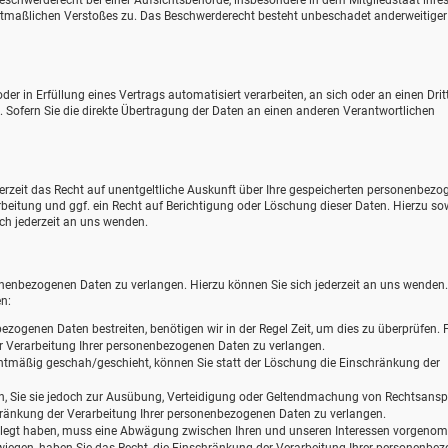
eschwerderecht bei einer Aufsichtsbehörde, insbesondere in dem Mitgliedstaat ihre
mutmaßlichen Verstoßes zu. Das Beschwerderecht besteht unbeschadet anderweitiger
der in Erfüllung eines Vertrags automatisiert verarbeiten, an sich oder an einen Drit
ofern Sie die direkte Übertragung der Daten an einen anderen Verantwortlichen
zeit das Recht auf unentgeltliche Auskunft über Ihre gespeicherten personenbezo
eitung und ggf. ein Recht auf Berichtigung oder Löschung dieser Daten. Hierzu so
h jederzeit an uns wenden.
onenbezogenen Daten zu verlangen. Hierzu können Sie sich jederzeit an uns wenden
n:
ezogenen Daten bestreiten, benötigen wir in der Regel Zeit, um dies zu überprüfen. F
r Verarbeitung Ihrer personenbezogenen Daten zu verlangen.
tmäßig geschah/geschieht, können Sie statt der Löschung die Einschränkung der
n, Sie sie jedoch zur Ausübung, Verteidigung oder Geltendmachung von Rechtsans
chränkung der Verarbeitung Ihrer personenbezogenen Daten zu verlangen.
elegt haben, muss eine Abwägung zwischen Ihren und unseren Interessen vorgen