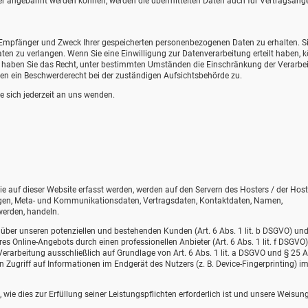
er angebahnt werden können, werden die übermittelten Daten auch für Vertragsang
t, Empfänger und Zweck Ihrer gespeicherten personenbezogenen Daten zu erhalten. S
en zu verlangen. Wenn Sie eine Einwilligung zur Datenverarbeitung erteilt haben, 
dem haben Sie das Recht, unter bestimmten Umständen die Einschränkung der Verarbe
en ein Beschwerderecht bei der zuständigen Aufsichtsbehörde zu.
 sich jederzeit an uns wenden.
e auf dieser Website erfasst werden, werden auf den Servern des Hosters / der Host
fragen, Meta- und Kommunikationsdaten, Vertragsdaten, Kontaktdaten, Namen,
werden, handeln.
über unseren potenziellen und bestehenden Kunden (Art. 6 Abs. 1 lit. b DSGVO) un
eres Online-Angebots durch einen professionellen Anbieter (Art. 6 Abs. 1 lit. f DSGVO)
Verarbeitung ausschließlich auf Grundlage von Art. 6 Abs. 1 lit. a DSGVO und § 25 A
 Zugriff auf Informationen im Endgerät des Nutzers (z. B. Device-Fingerprinting) i
 wie dies zur Erfüllung seiner Leistungspflichten erforderlich ist und unsere Weisun