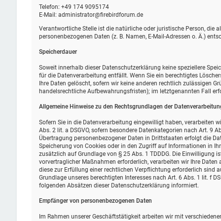
Telefon: +49 174 9095174
E-Mail: administrator@firebirdforum.de
Verantwortliche Stelle ist die natürliche oder juristische Person, di
personenbezogenen Daten (z. B. Namen, E-Mail-Adressen o. Ä.) entsc
Speicherdauer
Soweit innerhalb dieser Datenschutzerklärung keine speziellere Spe
für die Datenverarbeitung entfällt. Wenn Sie ein berechtigtes Lösch
Ihre Daten gelöscht, sofern wir keine anderen rechtlich zulässigen G
handelsrechtliche Aufbewahrungsfristen); im letztgenannten Fall erf
Allgemeine Hinweise zu den Rechtsgrundlagen der Datenverarbeitung
Sofern Sie in die Datenverarbeitung eingewilligt haben, verarbeiten 
Abs. 2 lit. a DSGVO, sofern besondere Datenkategorien nach Art. 9 Ab
Übertragung personenbezogener Daten in Drittstaaten erfolgt die Dat
Speicherung von Cookies oder in den Zugriff auf Informationen in Ihr 
zusätzlich auf Grundlage von § 25 Abs. 1 TDDDG. Die Einwilligung ist
vorvertraglicher Maßnahmen erforderlich, verarbeiten wir Ihre Daten a
diese zur Erfüllung einer rechtlichen Verpflichtung erforderlich sind 
Grundlage unseres berechtigten Interesses nach Art. 6 Abs. 1 lit. f D
folgenden Absätzen dieser Datenschutzerklärung informiert.
Empfänger von personenbezogenen Daten
Im Rahmen unserer Geschäftstätigkeit arbeiten wir mit verschiedene