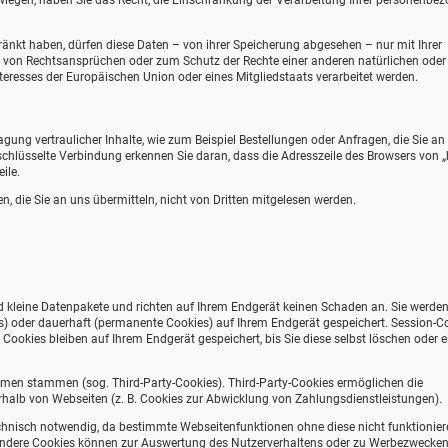
rwiegen, haben Sie das Recht, die Einschränkung der Verarbeitung Ihrer personenbe
nkt haben, dürfen diese Daten – von ihrer Speicherung abgesehen – nur mit Ihrer
 von Rechtsansprüchen oder zum Schutz der Rechte einer anderen natürlichen oder
teresses der Europäischen Union oder eines Mitgliedstaats verarbeitet werden.
ung vertraulicher Inhalte, wie zum Beispiel Bestellungen oder Anfragen, die Sie an
schlüsselte Verbindung erkennen Sie daran, dass die Adresszeile des Browsers von „h
ile.
n, die Sie an uns übermitteln, nicht von Dritten mitgelesen werden.
d kleine Datenpakete und richten auf Ihrem Endgerät keinen Schaden an. Sie werde
s) oder dauerhaft (permanente Cookies) auf Ihrem Endgerät gespeichert. Session-C
okies bleiben auf Ihrem Endgerät gespeichert, bis Sie diese selbst löschen oder e
hmen stammen (sog. Third-Party-Cookies). Third-Party-Cookies ermöglichen die
halb von Webseiten (z. B. Cookies zur Abwicklung von Zahlungsdienstleistungen).
chnisch notwendig, da bestimmte Webseitenfunktionen ohne diese nicht funktionier
 Andere Cookies können zur Auswertung des Nutzerverhaltens oder zu Werbezwecke