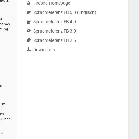
ebote,
Firebird-Homepage
Sprachreferenz FB 5.0 (Englisch)
ie
Sprachreferenz FB 4.0
können
itung
Sprachreferenz FB 3.0
Sprachreferenz FB 2.5
Downloads
er
d im
.
bs. 1
m Sinne
gen in