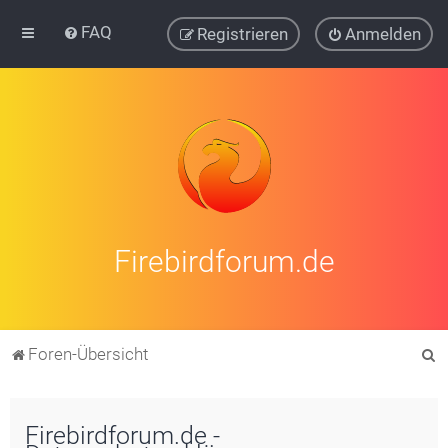
FAQ
Registrieren
Anmelden
Firebirdforum.de
S
Foren-Übersicht
u
c
Firebirdforum.de -
h