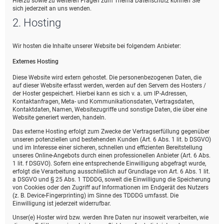
Hierzu sowie zu weiteren Fragen zum Thema Datenschutz können Sie
sich jederzeit an uns wenden.
2. Hosting
Wir hosten die Inhalte unserer Website bei folgendem Anbieter:
Externes Hosting
Diese Website wird extern gehostet. Die personenbezogenen Daten, die
auf dieser Website erfasst werden, werden auf den Servern des Hosters /
der Hoster gespeichert. Hierbei kann es sich v. a. um IP-Adressen,
Kontaktanfragen, Meta- und Kommunikationsdaten, Vertragsdaten,
Kontaktdaten, Namen, Websitezugriffe und sonstige Daten, die über eine
Website generiert werden, handeln.
Das externe Hosting erfolgt zum Zwecke der Vertragserfüllung gegenüber
unseren potenziellen und bestehenden Kunden (Art. 6 Abs. 1 lit. b DSGVO)
und im Interesse einer sicheren, schnellen und effizienten Bereitstellung
unseres Online-Angebots durch einen professionellen Anbieter (Art. 6 Abs.
1 lit. f DSGVO). Sofern eine entsprechende Einwilligung abgefragt wurde,
erfolgt die Verarbeitung ausschließlich auf Grundlage von Art. 6 Abs. 1 lit.
a DSGVO und § 25 Abs. 1 TDDDG, soweit die Einwilligung die Speicherung
von Cookies oder den Zugriff auf Informationen im Endgerät des Nutzers
(z. B. Device-Fingerprinting) im Sinne des TDDDG umfasst. Die
Einwilligung ist jederzeit widerrufbar.
Unser(e) Hoster wird bzw. werden Ihre Daten nur insoweit verarbeiten, wie