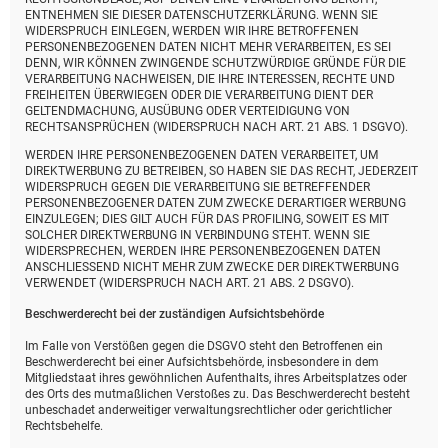
ENTNEHMEN SIE DIESER DATENSCHUTZERKLÄRUNG. WENN SIE
WIDERSPRUCH EINLEGEN, WERDEN WIR IHRE BETROFFENEN
PERSONENBEZOGENEN DATEN NICHT MEHR VERARBEITEN, ES SEI
DENN, WIR KÖNNEN ZWINGENDE SCHUTZWÜRDIGE GRÜNDE FÜR DIE
VERARBEITUNG NACHWEISEN, DIE IHRE INTERESSEN, RECHTE UND
FREIHEITEN ÜBERWIEGEN ODER DIE VERARBEITUNG DIENT DER
GELTENDMACHUNG, AUSÜBUNG ODER VERTEIDIGUNG VON
RECHTSANSPRÜCHEN (WIDERSPRUCH NACH ART. 21 ABS. 1 DSGVO).
WERDEN IHRE PERSONENBEZOGENEN DATEN VERARBEITET, UM
DIREKTWERBUNG ZU BETREIBEN, SO HABEN SIE DAS RECHT, JEDERZEIT
WIDERSPRUCH GEGEN DIE VERARBEITUNG SIE BETREFFENDER
PERSONENBEZOGENER DATEN ZUM ZWECKE DERARTIGER WERBUNG
EINZULEGEN; DIES GILT AUCH FÜR DAS PROFILING, SOWEIT ES MIT
SOLCHER DIREKTWERBUNG IN VERBINDUNG STEHT. WENN SIE
WIDERSPRECHEN, WERDEN IHRE PERSONENBEZOGENEN DATEN
ANSCHLIESSEND NICHT MEHR ZUM ZWECKE DER DIREKTWERBUNG
VERWENDET (WIDERSPRUCH NACH ART. 21 ABS. 2 DSGVO).
Beschwerde­recht bei der zuständigen Aufsichts­behörde
Im Falle von Verstößen gegen die DSGVO steht den Betroffenen ein
Beschwerderecht bei einer Aufsichtsbehörde, insbesondere in dem
Mitgliedstaat ihres gewöhnlichen Aufenthalts, ihres Arbeitsplatzes oder
des Orts des mutmaßlichen Verstoßes zu. Das Beschwerderecht besteht
unbeschadet anderweitiger verwaltungsrechtlicher oder gerichtlicher
Rechtsbehelfe.