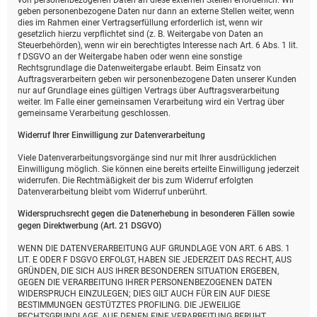
von personenbezogenen Daten an diese externen Stellen erforderlich. Wir
geben personenbezogene Daten nur dann an externe Stellen weiter, wenn
dies im Rahmen einer Vertragserfüllung erforderlich ist, wenn wir
gesetzlich hierzu verpflichtet sind (z. B. Weitergabe von Daten an
Steuerbehörden), wenn wir ein berechtigtes Interesse nach Art. 6 Abs. 1 lit.
f DSGVO an der Weitergabe haben oder wenn eine sonstige
Rechtsgrundlage die Datenweitergabe erlaubt. Beim Einsatz von
Auftragsverarbeitern geben wir personenbezogene Daten unserer Kunden
nur auf Grundlage eines gültigen Vertrags über Auftragsverarbeitung
weiter. Im Falle einer gemeinsamen Verarbeitung wird ein Vertrag über
gemeinsame Verarbeitung geschlossen.
Widerruf Ihrer Einwilligung zur Datenverarbeitung
Viele Datenverarbeitungsvorgänge sind nur mit Ihrer ausdrücklichen
Einwilligung möglich. Sie können eine bereits erteilte Einwilligung jederzeit
widerrufen. Die Rechtmäßigkeit der bis zum Widerruf erfolgten
Datenverarbeitung bleibt vom Widerruf unberührt.
Widerspruchsrecht gegen die Datenerhebung in besonderen Fällen sowie
gegen Direktwerbung (Art. 21 DSGVO)
WENN DIE DATENVERARBEITUNG AUF GRUNDLAGE VON ART. 6 ABS. 1
LIT. E ODER F DSGVO ERFOLGT, HABEN SIE JEDERZEIT DAS RECHT, AUS
GRÜNDEN, DIE SICH AUS IHRER BESONDEREN SITUATION ERGEBEN,
GEGEN DIE VERARBEITUNG IHRER PERSONENBEZOGENEN DATEN
WIDERSPRUCH EINZULEGEN; DIES GILT AUCH FÜR EIN AUF DIESE
BESTIMMUNGEN GESTÜTZTES PROFILING. DIE JEWEILIGE
RECHTSGRUNDLAGE, AUF DENEN EINE VERARBEITUNG BERUHT,