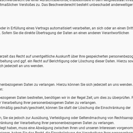
eschwerderecht bei einer Aufsichtsbehörde, insbesondere in dem Mitgliedstaat ihre
mutmaßlichen Verstoßes zu. Das Beschwerderecht besteht unbeschadet anderweitiger
der in Erfüllung eines Vertrags automatisiert verarbeiten, an sich oder an einen Drit
ofern Sie die direkte Übertragung der Daten an einen anderen Verantwortlichen
zeit das Recht auf unentgeltliche Auskunft über Ihre gespeicherten personenbezo
eitung und ggf. ein Recht auf Berichtigung oder Löschung dieser Daten. Hierzu so
h jederzeit an uns wenden.
onenbezogenen Daten zu verlangen. Hierzu können Sie sich jederzeit an uns wenden
n:
ezogenen Daten bestreiten, benötigen wir in der Regel Zeit, um dies zu überprüfen. F
r Verarbeitung Ihrer personenbezogenen Daten zu verlangen.
tmäßig geschah/geschieht, können Sie statt der Löschung die Einschränkung der
n, Sie sie jedoch zur Ausübung, Verteidigung oder Geltendmachung von Rechtsans
chränkung der Verarbeitung Ihrer personenbezogenen Daten zu verlangen.
elegt haben, muss eine Abwägung zwischen Ihren und unseren Interessen vorgen