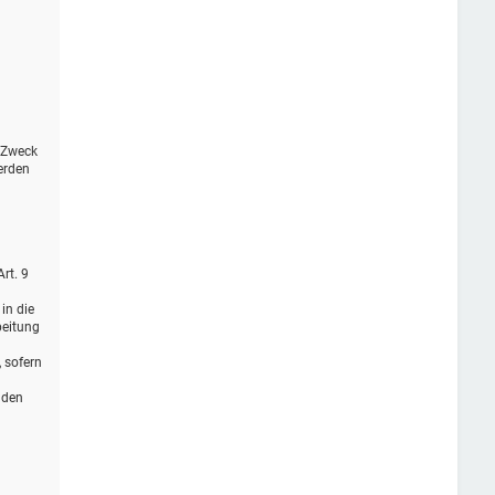
r Zweck
erden
rt. 9
in die
beitung
, sofern
 den