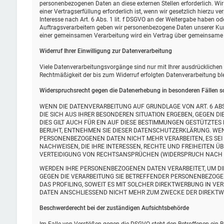
personenbezogenen Daten an diese externen Stellen erforderlich. W
einer Vertragserfüllung erforderlich ist, wenn wir gesetzlich hierzu v
Interesse nach Art. 6 Abs. 1 lit. f DSGVO an der Weitergabe haben o
Auftragsverarbeitern geben wir personenbezogene Daten unserer Kund
einer gemeinsamen Verarbeitung wird ein Vertrag über gemeinsame 
Widerruf Ihrer Einwilligung zur Datenverarbeitung
Viele Datenverarbeitungsvorgänge sind nur mit Ihrer ausdrücklichen Ei
Rechtmäßigkeit der bis zum Widerruf erfolgten Datenverarbeitung bl
Widerspruchsrecht gegen die Datenerhebung in besonderen Fällen s
WENN DIE DATENVERARBEITUNG AUF GRUNDLAGE VON ART. 6 ABS. 
DIE SICH AUS IHRER BESONDEREN SITUATION ERGEBEN, GEGEN 
DIES GILT AUCH FÜR EIN AUF DIESE BESTIMMUNGEN GESTÜTZTES
BERUHT, ENTNEHMEN SIE DIESER DATENSCHUTZERKLÄRUNG. WEN
PERSONENBEZOGENEN DATEN NICHT MEHR VERARBEITEN, ES SEI
NACHWEISEN, DIE IHRE INTERESSEN, RECHTE UND FREIHEITEN 
VERTEIDIGUNG VON RECHTSANSPRÜCHEN (WIDERSPRUCH NACH ART
WERDEN IHRE PERSONENBEZOGENEN DATEN VERARBEITET, UM DIR
GEGEN DIE VERARBEITUNG SIE BETREFFENDER PERSONENBEZOGE
DAS PROFILING, SOWEIT ES MIT SOLCHER DIREKTWERBUNG IN V
DATEN ANSCHLIESSEND NICHT MEHR ZUM ZWECKE DER DIREKTWE
Beschwerde­recht bei der zuständigen Aufsichts­behörde