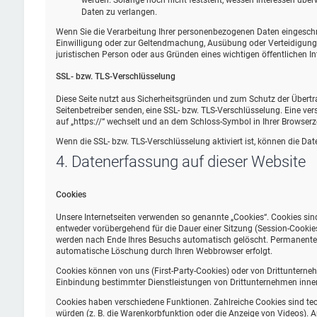
werden. Solange noch nicht feststeht, wessen Interessen übe
Daten zu verlangen.
Wenn Sie die Verarbeitung Ihrer personenbezogenen Daten eingeschrä
Einwilligung oder zur Geltendmachung, Ausübung oder Verteidigung
juristischen Person oder aus Gründen eines wichtigen öffentlichen In
SSL- bzw. TLS-Verschlüsselung
Diese Seite nutzt aus Sicherheitsgründen und zum Schutz der Übertrag
Seitenbetreiber senden, eine SSL- bzw. TLS-Verschlüsselung. Eine ver
auf „https://“ wechselt und an dem Schloss-Symbol in Ihrer Browserze
Wenn die SSL- bzw. TLS-Verschlüsselung aktiviert ist, können die Date
4. Datenerfassung auf dieser Website
Cookies
Unsere Internetseiten verwenden so genannte „Cookies“. Cookies sin
entweder vorübergehend für die Dauer einer Sitzung (Session-Cookie
werden nach Ende Ihres Besuchs automatisch gelöscht. Permanente Co
automatische Löschung durch Ihren Webbrowser erfolgt.
Cookies können von uns (First-Party-Cookies) oder von Drittunterne
Einbindung bestimmter Dienstleistungen von Drittunternehmen inner
Cookies haben verschiedene Funktionen. Zahlreiche Cookies sind te
würden (z. B. die Warenkorbfunktion oder die Anzeige von Videos).