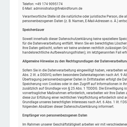
Telefon: +49 174 9095174
E-Mail: administrator@firebirdforum.de
Verantwortliche Stelle ist die natürliche oder juristische Person, di
personenbezogenen Daten (z. B. Namen, E-Mail-Adressen o. Ä.) entsc
Speicherdauer
Soweit innerhalb dieser Datenschutzerklärung keine speziellere Spe
für die Datenverarbeitung entfällt. Wenn Sie ein berechtigtes Lösch
Ihre Daten gelöscht, sofern wir keine anderen rechtlich zulässigen G
handelsrechtliche Aufbewahrungsfristen); im letztgenannten Fall erf
Allgemeine Hinweise zu den Rechtsgrundlagen der Datenverarbeitung
Sofern Sie in die Datenverarbeitung eingewilligt haben, verarbeiten 
Abs. 2 lit. a DSGVO, sofern besondere Datenkategorien nach Art. 9 Ab
Übertragung personenbezogener Daten in Drittstaaten erfolgt die Dat
Speicherung von Cookies oder in den Zugriff auf Informationen in Ihr 
zusätzlich auf Grundlage von § 25 Abs. 1 TDDDG. Die Einwilligung ist
vorvertraglicher Maßnahmen erforderlich, verarbeiten wir Ihre Daten a
diese zur Erfüllung einer rechtlichen Verpflichtung erforderlich sind 
Grundlage unseres berechtigten Interesses nach Art. 6 Abs. 1 lit. f D
folgenden Absätzen dieser Datenschutzerklärung informiert.
Empfänger von personenbezogenen Daten
Im Rahmen unserer Geschäftstätigkeit arbeiten wir mit verschiedene