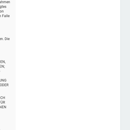
 Rahmen
igtes
von
 Falle
en. Die
EN,
EN;
G
TUNG
 ODER
UCH
FÜR
ENEN