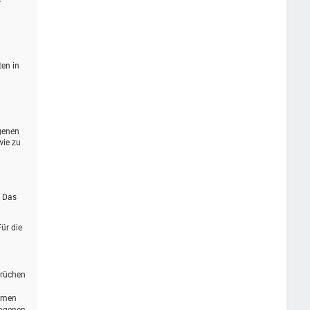
s
ten in
genen
wie zu
. Das
ür die
prüchen
ommen