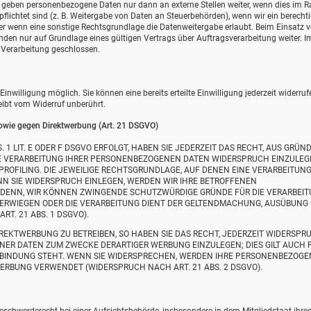
ir geben personenbezogene Daten nur dann an externe Stellen weiter, wenn dies im
erpflichtet sind (z. B. Weitergabe von Daten an Steuerbehörden), wenn wir ein berecht
der wenn eine sonstige Rechtsgrundlage die Datenweitergabe erlaubt. Beim Einsatz 
en nur auf Grundlage eines gültigen Vertrags über Auftragsverarbeitung weiter. Im
Verarbeitung geschlossen.
nwilligung möglich. Sie können eine bereits erteilte Einwilligung jederzeit widerruf
eibt vom Widerruf unberührt.
owie gegen Direktwerbung (Art. 21 DSGVO)
1 LIT. E ODER F DSGVO ERFOLGT, HABEN SIE JEDERZEIT DAS RECHT, AUS GRÜND
DIE VERARBEITUNG IHRER PERSONENBEZOGENEN DATEN WIDERSPRUCH EINZULEG
 PROFILING. DIE JEWEILIGE RECHTSGRUNDLAGE, AUF DENEN EINE VERARBEITUN
N SIE WIDERSPRUCH EINLEGEN, WERDEN WIR IHRE BETROFFENEN
 DENN, WIR KÖNNEN ZWINGENDE SCHUTZWÜRDIGE GRÜNDE FÜR DIE VERARBEI
ÜBERWIEGEN ODER DIE VERARBEITUNG DIENT DER GELTENDMACHUNG, AUSÜBUNG
. 21 ABS. 1 DSGVO).
EKTWERBUNG ZU BETREIBEN, SO HABEN SIE DAS RECHT, JEDERZEIT WIDERSPR
NER DATEN ZUM ZWECKE DERARTIGER WERBUNG EINZULEGEN; DIES GILT AUCH 
ERBINDUNG STEHT. WENN SIE WIDERSPRECHEN, WERDEN IHRE PERSONENBEZOG
RBUNG VERWENDET (WIDERSPRUCH NACH ART. 21 ABS. 2 DSGVO).