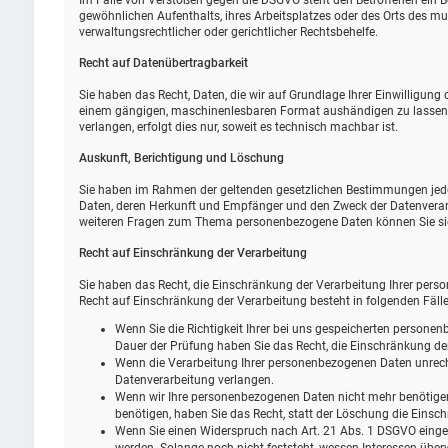
Im Falle von Verstößen gegen die DSGVO steht den Betroffenen ein B
gewöhnlichen Aufenthalts, ihres Arbeitsplatzes oder des Orts des 
verwaltungsrechtlicher oder gerichtlicher Rechtsbehelfe.
Recht auf Daten­übertrag­barkeit
Sie haben das Recht, Daten, die wir auf Grundlage Ihrer Einwilligung o
einem gängigen, maschinenlesbaren Format aushändigen zu lassen. S
verlangen, erfolgt dies nur, soweit es technisch machbar ist.
Auskunft, Berichtigung und Löschung
Sie haben im Rahmen der geltenden gesetzlichen Bestimmungen jeder
Daten, deren Herkunft und Empfänger und den Zweck der Datenverarb
weiteren Fragen zum Thema personenbezogene Daten können Sie sic
Recht auf Einschränkung der Verarbeitung
Sie haben das Recht, die Einschränkung der Verarbeitung Ihrer pers
Recht auf Einschränkung der Verarbeitung besteht in folgenden Fälle
Wenn Sie die Richtigkeit Ihrer bei uns gespeicherten personenb
Dauer der Prüfung haben Sie das Recht, die Einschränkung de
Wenn die Verarbeitung Ihrer personenbezogenen Daten unrech
Datenverarbeitung verlangen.
Wenn wir Ihre personenbezogenen Daten nicht mehr benötige
benötigen, haben Sie das Recht, statt der Löschung die Eins
Wenn Sie einen Widerspruch nach Art. 21 Abs. 1 DSGVO eing