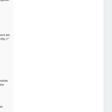
zogenen
 uns als
ttp://“
n
ookies
ine
en
n