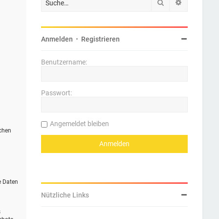
Suche
Erweiterte 
Anmelden
•
Registrieren
Benutzername:
Passwort:
Angemeldet bleiben
ichen
e Daten
Nützliche Links
s