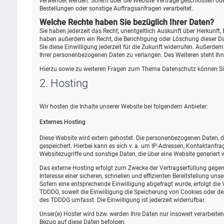
verwendet werden. Sofern über die Website Verträge geschlossen od
Bestellungen oder sonstige Auftragsanfragen verarbeitet.
Welche Rechte haben Sie bezüglich Ihrer Daten?
Sie haben jederzeit das Recht, unentgeltlich Auskunft über Herkunf
haben außerdem ein Recht, die Berichtigung oder Löschung dieser Dat
Sie diese Einwilligung jederzeit für die Zukunft widerrufen. Außer
Ihrer personenbezogenen Daten zu verlangen. Des Weiteren steht Ihn
Hierzu sowie zu weiteren Fragen zum Thema Datenschutz können Sie
2. Hosting
Wir hosten die Inhalte unserer Website bei folgendem Anbieter:
Externes Hosting
Diese Website wird extern gehostet. Die personenbezogenen Daten, di
gespeichert. Hierbei kann es sich v. a. um IP-Adressen, Kontaktan
Websitezugriffe und sonstige Daten, die über eine Website generiert 
Das externe Hosting erfolgt zum Zwecke der Vertragserfüllung gegen
Interesse einer sicheren, schnellen und effizienten Bereitstellung uns
Sofern eine entsprechende Einwilligung abgefragt wurde, erfolgt die 
TDDDG, soweit die Einwilligung die Speicherung von Cookies oder den
des TDDDG umfasst. Die Einwilligung ist jederzeit widerrufbar.
Unser(e) Hoster wird bzw. werden Ihre Daten nur insoweit verarbeiten,
Bezug auf diese Daten befolgen.