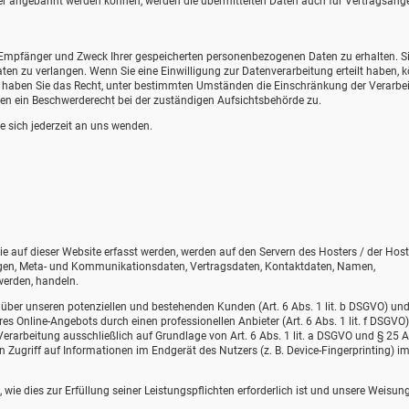
er angebahnt werden können, werden die übermittelten Daten auch für Vertragsang
t, Empfänger und Zweck Ihrer gespeicherten personenbezogenen Daten zu erhalten. S
en zu verlangen. Wenn Sie eine Einwilligung zur Datenverarbeitung erteilt haben, 
dem haben Sie das Recht, unter bestimmten Umständen die Einschränkung der Verarbe
en ein Beschwerderecht bei der zuständigen Aufsichtsbehörde zu.
 sich jederzeit an uns wenden.
e auf dieser Website erfasst werden, werden auf den Servern des Hosters / der Host
fragen, Meta- und Kommunikationsdaten, Vertragsdaten, Kontaktdaten, Namen,
werden, handeln.
über unseren potenziellen und bestehenden Kunden (Art. 6 Abs. 1 lit. b DSGVO) un
eres Online-Angebots durch einen professionellen Anbieter (Art. 6 Abs. 1 lit. f DSGVO)
Verarbeitung ausschließlich auf Grundlage von Art. 6 Abs. 1 lit. a DSGVO und § 25 A
 Zugriff auf Informationen im Endgerät des Nutzers (z. B. Device-Fingerprinting) i
 wie dies zur Erfüllung seiner Leistungspflichten erforderlich ist und unsere Weisun