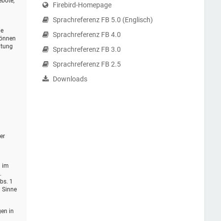
ebote,
Firebird-Homepage
Sprachreferenz FB 5.0 (Englisch)
ie
Sprachreferenz FB 4.0
können
itung
Sprachreferenz FB 3.0
Sprachreferenz FB 2.5
Downloads
er
d im
.
bs. 1
m Sinne
gen in