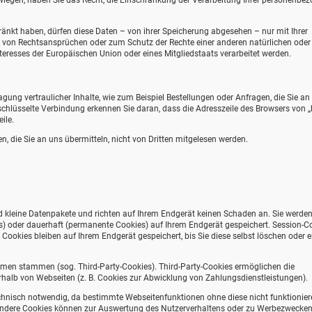
rwiegen, haben Sie das Recht, die Einschränkung der Verarbeitung Ihrer personenbe
nkt haben, dürfen diese Daten – von ihrer Speicherung abgesehen – nur mit Ihrer
 von Rechtsansprüchen oder zum Schutz der Rechte einer anderen natürlichen oder
teresses der Europäischen Union oder eines Mitgliedstaats verarbeitet werden.
ung vertraulicher Inhalte, wie zum Beispiel Bestellungen oder Anfragen, die Sie an
schlüsselte Verbindung erkennen Sie daran, dass die Adresszeile des Browsers von „h
ile.
n, die Sie an uns übermitteln, nicht von Dritten mitgelesen werden.
d kleine Datenpakete und richten auf Ihrem Endgerät keinen Schaden an. Sie werde
s) oder dauerhaft (permanente Cookies) auf Ihrem Endgerät gespeichert. Session-C
okies bleiben auf Ihrem Endgerät gespeichert, bis Sie diese selbst löschen oder e
hmen stammen (sog. Third-Party-Cookies). Third-Party-Cookies ermöglichen die
halb von Webseiten (z. B. Cookies zur Abwicklung von Zahlungsdienstleistungen).
chnisch notwendig, da bestimmte Webseitenfunktionen ohne diese nicht funktionier
 Andere Cookies können zur Auswertung des Nutzerverhaltens oder zu Werbezwecke