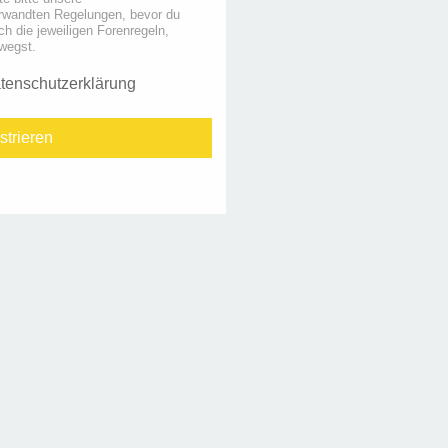
rwandten Regelungen, bevor du
uch die jeweiligen Forenregeln,
wegst.
tenschutzerklärung
strieren