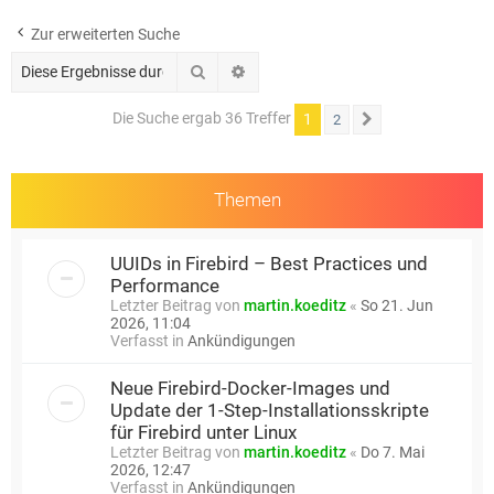
e
Zur erweiterten Suche
Suche
Erweiterte Suche
Die Suche ergab 36 Treffer
1
2
Nächste
Themen
UUIDs in Firebird – Best Practices und
Performance
Letzter Beitrag von
martin.koeditz
«
So 21. Jun
2026, 11:04
Verfasst in
Ankündigungen
Neue Firebird-Docker-Images und
Update der 1-Step-Installationsskripte
für Firebird unter Linux
Letzter Beitrag von
martin.koeditz
«
Do 7. Mai
2026, 12:47
Verfasst in
Ankündigungen