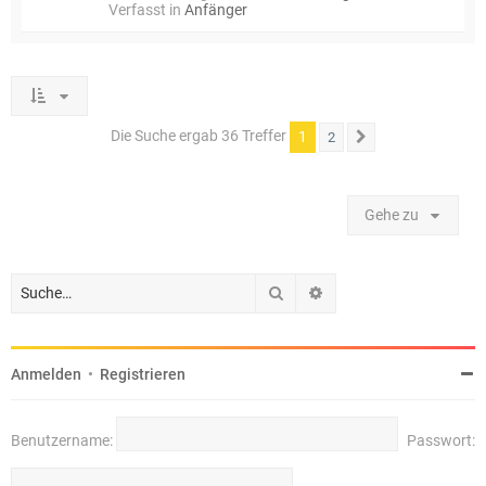
Verfasst in
Anfänger
Die Suche ergab 36 Treffer
1
2
Nächste
Gehe zu
Suche
Erweiterte Suche
Anmelden
•
Registrieren
Benutzername:
Passwort: