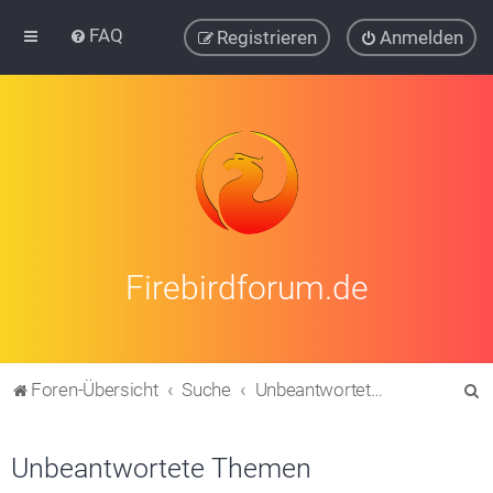
FAQ
Registrieren
Anmelden
Firebirdforum.de
S
Foren-Übersicht
Suche
Unbeantwortete Themen
u
c
Unbeantwortete Themen
h