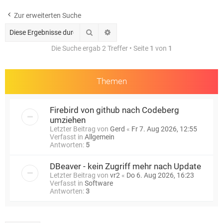
e
Zur erweiterten Suche
Suche
Erweiterte Suche
Die Suche ergab 2 Treffer • Seite
1
von
1
Themen
Firebird von github nach Codeberg
umziehen
Letzter Beitrag von
Gerd
«
Fr 7. Aug 2026, 12:55
Verfasst in
Allgemein
Antworten:
5
DBeaver - kein Zugriff mehr nach Update
Letzter Beitrag von
vr2
«
Do 6. Aug 2026, 16:23
Verfasst in
Software
Antworten:
3