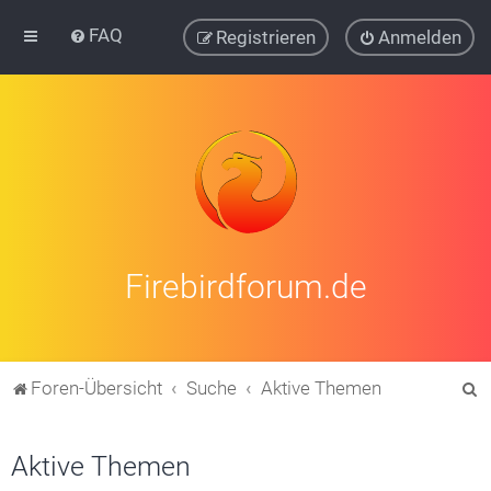
FAQ
Registrieren
Anmelden
Firebirdforum.de
S
Foren-Übersicht
Suche
Aktive Themen
u
c
Aktive Themen
h