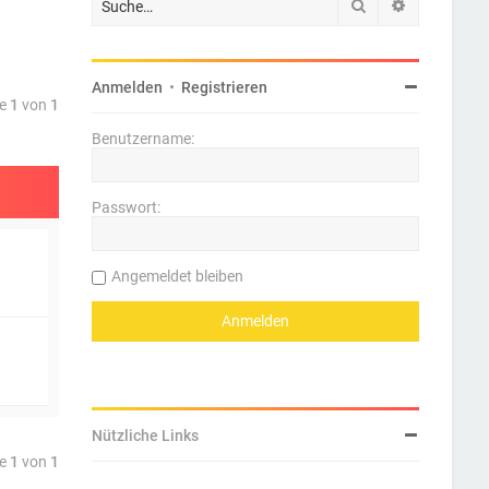
Suche
Erweiterte 
Anmelden
•
Registrieren
te
1
von
1
Benutzername:
Passwort:
Angemeldet bleiben
Nützliche Links
te
1
von
1