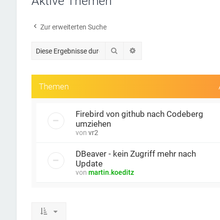
Aktive Themen
Zur erweiterten Suche
Suche
Erweiterte Suche
Themen
Firebird von github nach Codeberg
umziehen
von
vr2
DBeaver - kein Zugriff mehr nach
Update
von
martin.koeditz