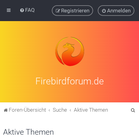
FAQ
Registrieren
Anmelden
Firebirdforum.de
S
Foren-Übersicht
Suche
Aktive Themen
u
c
Aktive Themen
h