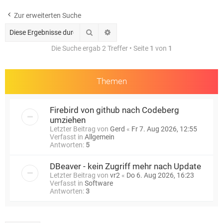
e
Zur erweiterten Suche
Suche
Erweiterte Suche
Die Suche ergab 2 Treffer • Seite
1
von
1
Themen
Firebird von github nach Codeberg
umziehen
Letzter Beitrag von
Gerd
«
Fr 7. Aug 2026, 12:55
Verfasst in
Allgemein
Antworten:
5
DBeaver - kein Zugriff mehr nach Update
Letzter Beitrag von
vr2
«
Do 6. Aug 2026, 16:23
Verfasst in
Software
Antworten:
3