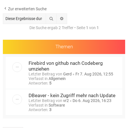
e
Zur erweiterten Suche
Suche
Erweiterte Suche
Die Suche ergab 2 Treffer • Seite
1
von
1
Themen
Firebird von github nach Codeberg
umziehen
Letzter Beitrag von
Gerd
«
Fr 7. Aug 2026, 12:55
Verfasst in
Allgemein
Antworten:
5
DBeaver - kein Zugriff mehr nach Update
Letzter Beitrag von
vr2
«
Do 6. Aug 2026, 16:23
Verfasst in
Software
Antworten:
3