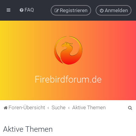
FAQ
Registrieren
Anmelden
Firebirdforum.de
S
Foren-Übersicht
Suche
Aktive Themen
u
c
Aktive Themen
h