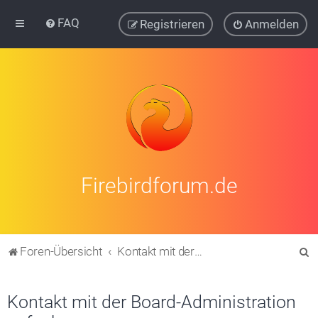
FAQ
Registrieren
Anmelden
Firebirdforum.de
S
Foren-Übersicht
Kontakt mit der Board-Administration aufnehmen
u
c
Kontakt mit der Board-Administration
h