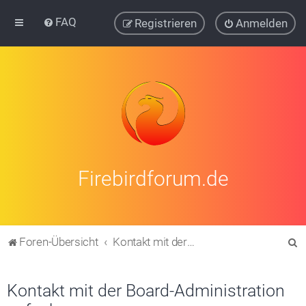
FAQ
Registrieren
Anmelden
Firebirdforum.de
S
Foren-Übersicht
Kontakt mit der Board-Administration aufnehmen
u
c
Kontakt mit der Board-Administration
h