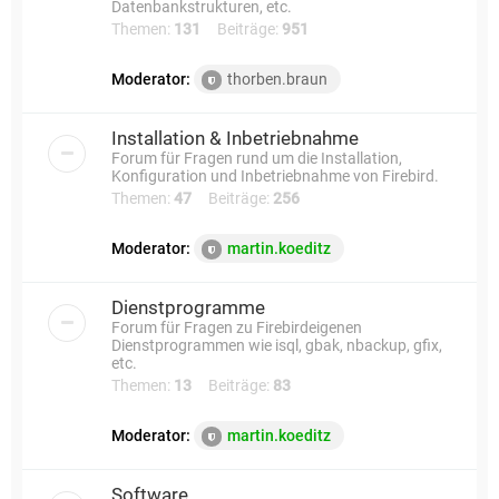
Datenbankstrukturen, etc.
Themen:
131
Beiträge:
951
Moderator:
thorben.braun
Installation & Inbetriebnahme
Forum für Fragen rund um die Installation,
Konfiguration und Inbetriebnahme von Firebird.
Themen:
47
Beiträge:
256
Moderator:
martin.koeditz
Dienstprogramme
Forum für Fragen zu Firebirdeigenen
Dienstprogrammen wie isql, gbak, nbackup, gfix,
etc.
Themen:
13
Beiträge:
83
Moderator:
martin.koeditz
Software