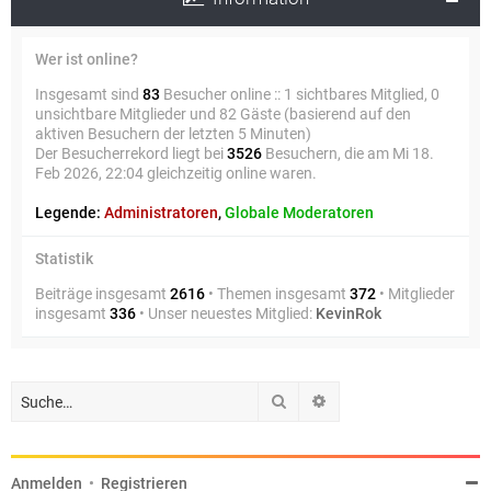
Wer ist online?
Insgesamt sind
83
Besucher online :: 1 sichtbares Mitglied, 0
unsichtbare Mitglieder und 82 Gäste (basierend auf den
aktiven Besuchern der letzten 5 Minuten)
Der Besucherrekord liegt bei
3526
Besuchern, die am Mi 18.
Feb 2026, 22:04 gleichzeitig online waren.
Legende:
Administratoren
,
Globale Moderatoren
Statistik
Beiträge insgesamt
2616
• Themen insgesamt
372
• Mitglieder
insgesamt
336
• Unser neuestes Mitglied:
KevinRok
Suche
Erweiterte Suche
Anmelden
•
Registrieren