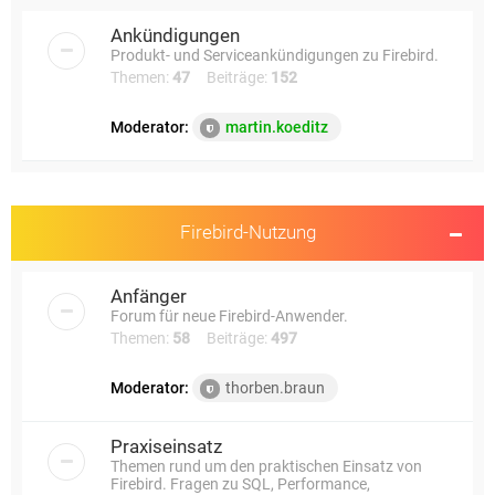
e
Ankündigungen
Produkt- und Serviceankündigungen zu Firebird.
Themen:
47
Beiträge:
152
Moderator:
martin.koeditz
Firebird-Nutzung
Anfänger
Forum für neue Firebird-Anwender.
Themen:
58
Beiträge:
497
Moderator:
thorben.braun
Praxiseinsatz
Themen rund um den praktischen Einsatz von
Firebird. Fragen zu SQL, Performance,