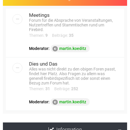
Meetings
Forum für die Absprache von Veranstaltungen,
Nutzertreffen und Stammtischen rund um
Firebird.
Themen:
9
Beiträge:
35
Moderator:
martin.koeditz
Dies und Das
Alles was nicht direkt zu den obigen Foren passt,
findet hier Platz. Also Fragen zu allem was
generell firebirdspezifisch ist oder sonst einen
Bezug zum Forum hat.
Themen:
31
Beiträge:
252
Moderator:
martin.koeditz
Information