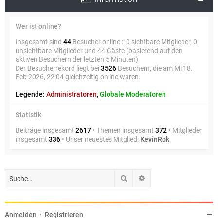
Wer ist online?
Insgesamt sind
44
Besucher online :: 0 sichtbare Mitglieder, 0
unsichtbare Mitglieder und 44 Gäste (basierend auf den
aktiven Besuchern der letzten 5 Minuten)
Der Besucherrekord liegt bei
3526
Besuchern, die am Mi 18.
Feb 2026, 22:04 gleichzeitig online waren.
Legende:
Administratoren
,
Globale Moderatoren
Statistik
Beiträge insgesamt
2617
• Themen insgesamt
372
• Mitglieder
insgesamt
336
• Unser neuestes Mitglied:
KevinRok
Suche
Erweiterte Suche
Anmelden
•
Registrieren