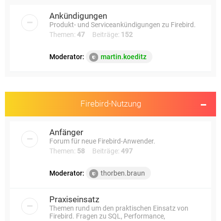
e
Ankündigungen
Produkt- und Serviceankündigungen zu Firebird.
Themen:
47
Beiträge:
152
Moderator:
martin.koeditz
Firebird-Nutzung
Anfänger
Forum für neue Firebird-Anwender.
Themen:
58
Beiträge:
497
Moderator:
thorben.braun
Praxiseinsatz
Themen rund um den praktischen Einsatz von
Firebird. Fragen zu SQL, Performance,