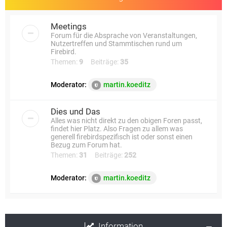
Meetings
Forum für die Absprache von Veranstaltungen,
Nutzertreffen und Stammtischen rund um
Firebird.
Themen:
9
Beiträge:
35
Moderator:
martin.koeditz
Dies und Das
Alles was nicht direkt zu den obigen Foren passt,
findet hier Platz. Also Fragen zu allem was
generell firebirdspezifisch ist oder sonst einen
Bezug zum Forum hat.
Themen:
31
Beiträge:
252
Moderator:
martin.koeditz
Information