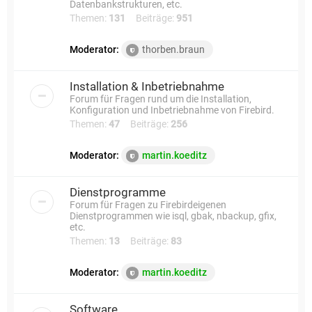
Datenbankstrukturen, etc.
Themen:
131
Beiträge:
951
Moderator:
thorben.braun
Installation & Inbetriebnahme
Forum für Fragen rund um die Installation,
Konfiguration und Inbetriebnahme von Firebird.
Themen:
47
Beiträge:
256
Moderator:
martin.koeditz
Dienstprogramme
Forum für Fragen zu Firebirdeigenen
Dienstprogrammen wie isql, gbak, nbackup, gfix,
etc.
Themen:
13
Beiträge:
83
Moderator:
martin.koeditz
Software