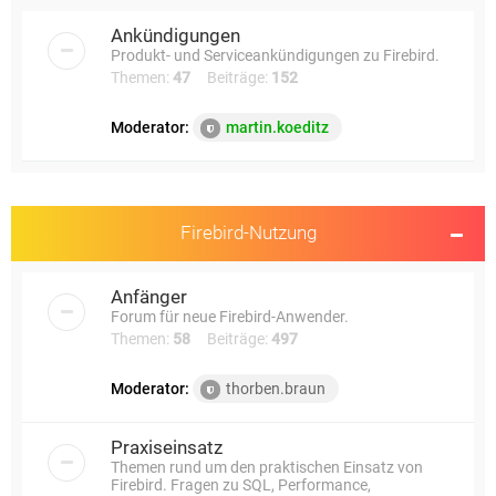
e
Ankündigungen
Produkt- und Serviceankündigungen zu Firebird.
Themen:
47
Beiträge:
152
Moderator:
martin.koeditz
Firebird-Nutzung
Anfänger
Forum für neue Firebird-Anwender.
Themen:
58
Beiträge:
497
Moderator:
thorben.braun
Praxiseinsatz
Themen rund um den praktischen Einsatz von
Firebird. Fragen zu SQL, Performance,