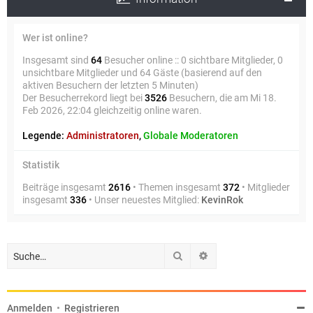
Wer ist online?
Insgesamt sind
64
Besucher online :: 0 sichtbare Mitglieder, 0
unsichtbare Mitglieder und 64 Gäste (basierend auf den
aktiven Besuchern der letzten 5 Minuten)
Der Besucherrekord liegt bei
3526
Besuchern, die am Mi 18.
Feb 2026, 22:04 gleichzeitig online waren.
Legende:
Administratoren
,
Globale Moderatoren
Statistik
Beiträge insgesamt
2616
• Themen insgesamt
372
• Mitglieder
insgesamt
336
• Unser neuestes Mitglied:
KevinRok
Suche
Erweiterte Suche
Anmelden
•
Registrieren