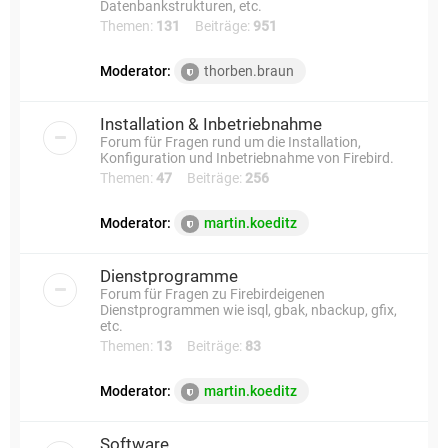
Datenbankstrukturen, etc.
Themen:
131
Beiträge:
951
Moderator:
thorben.braun
Installation & Inbetriebnahme
Forum für Fragen rund um die Installation,
Konfiguration und Inbetriebnahme von Firebird.
Themen:
47
Beiträge:
256
Moderator:
martin.koeditz
Dienstprogramme
Forum für Fragen zu Firebirdeigenen
Dienstprogrammen wie isql, gbak, nbackup, gfix,
etc.
Themen:
13
Beiträge:
83
Moderator:
martin.koeditz
Software