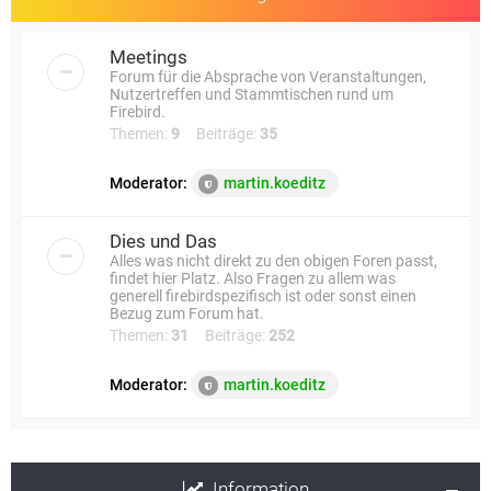
Meetings
Forum für die Absprache von Veranstaltungen,
Nutzertreffen und Stammtischen rund um
Firebird.
Themen:
9
Beiträge:
35
Moderator:
martin.koeditz
Dies und Das
Alles was nicht direkt zu den obigen Foren passt,
findet hier Platz. Also Fragen zu allem was
generell firebirdspezifisch ist oder sonst einen
Bezug zum Forum hat.
Themen:
31
Beiträge:
252
Moderator:
martin.koeditz
Information