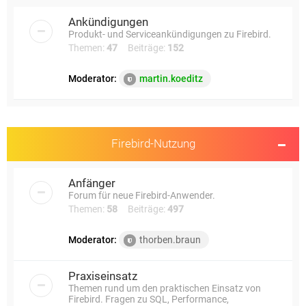
e
Ankündigungen
Produkt- und Serviceankündigungen zu Firebird.
Themen:
47
Beiträge:
152
Moderator:
martin.koeditz
Firebird-Nutzung
Anfänger
Forum für neue Firebird-Anwender.
Themen:
58
Beiträge:
497
Moderator:
thorben.braun
Praxiseinsatz
Themen rund um den praktischen Einsatz von
Firebird. Fragen zu SQL, Performance,