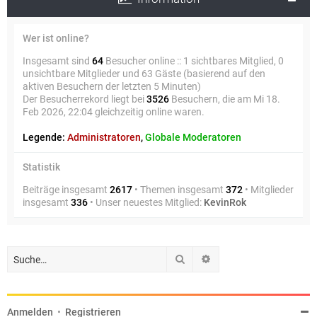
Wer ist online?
Insgesamt sind
64
Besucher online :: 1 sichtbares Mitglied, 0
unsichtbare Mitglieder und 63 Gäste (basierend auf den
aktiven Besuchern der letzten 5 Minuten)
Der Besucherrekord liegt bei
3526
Besuchern, die am Mi 18.
Feb 2026, 22:04 gleichzeitig online waren.
Legende:
Administratoren
,
Globale Moderatoren
Statistik
Beiträge insgesamt
2617
• Themen insgesamt
372
• Mitglieder
insgesamt
336
• Unser neuestes Mitglied:
KevinRok
Suche
Erweiterte Suche
Anmelden
•
Registrieren