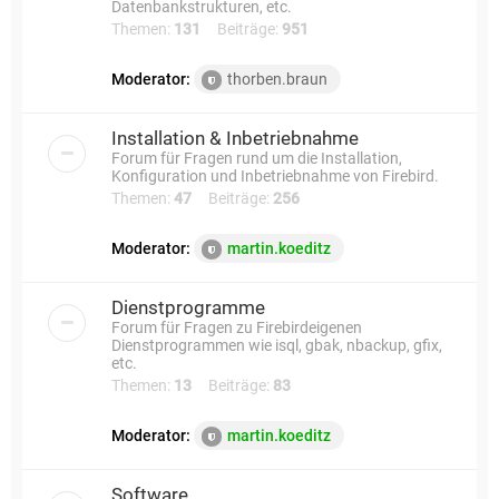
Datenbankstrukturen, etc.
Themen:
131
Beiträge:
951
Moderator:
thorben.braun
Installation & Inbetriebnahme
Forum für Fragen rund um die Installation,
Konfiguration und Inbetriebnahme von Firebird.
Themen:
47
Beiträge:
256
Moderator:
martin.koeditz
Dienstprogramme
Forum für Fragen zu Firebirdeigenen
Dienstprogrammen wie isql, gbak, nbackup, gfix,
etc.
Themen:
13
Beiträge:
83
Moderator:
martin.koeditz
Software