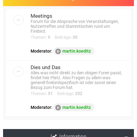
Meetings
Forum für die Absprache von Veranstaltungen,
Nutzertreffen und Stammtischen rund um
Firebird.
Themen:
9
Beiträge:
35
Moderator:
martin.koeditz
Dies und Das
Alles was nicht direkt zu den obigen Foren passt,
findet hier Platz. Also Fragen zu allem was
generell firebirdspezifisch ist oder sonst einen
Bezug zum Forum hat.
Themen:
31
Beiträge:
252
Moderator:
martin.koeditz
Information