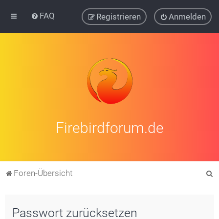
FAQ
Registrieren
Anmelden
Firebirdforum.de
S
Foren-Übersicht
u
c
Passwort zurücksetzen
h