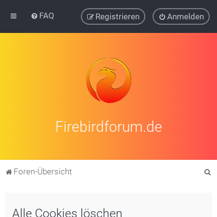
FAQ
Registrieren
Anmelden
Firebirdforum.de
S
Foren-Übersicht
u
c
Alle Cookies löschen
h