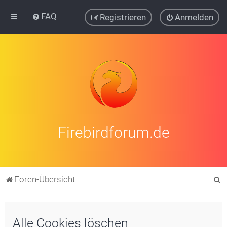
FAQ
Registrieren
Anmelden
Firebirdforum.de
S
Foren-Übersicht
u
c
Alle Cookies löschen
h