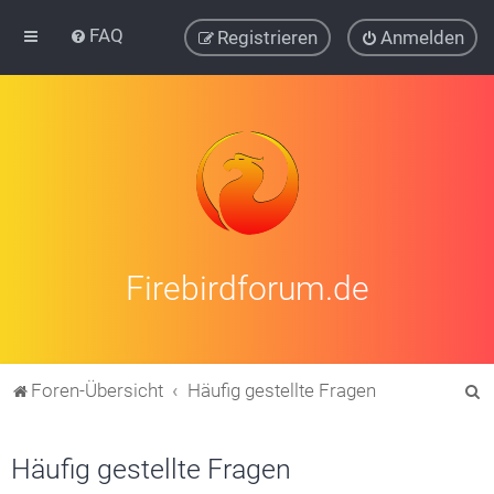
FAQ
Registrieren
Anmelden
Firebirdforum.de
S
Foren-Übersicht
Häufig gestellte Fragen
u
c
Häufig gestellte Fragen
h