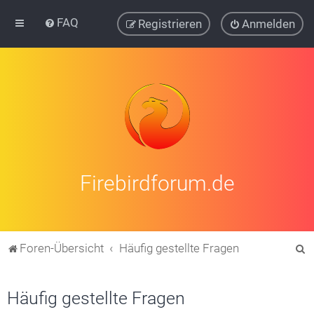
FAQ
Registrieren
Anmelden
Firebirdforum.de
S
Foren-Übersicht
Häufig gestellte Fragen
u
c
Häufig gestellte Fragen
h