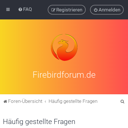
FAQ
Registrieren
Anmelden
Firebirdforum.de
S
Foren-Übersicht
Häufig gestellte Fragen
u
c
Häufig gestellte Fragen
h