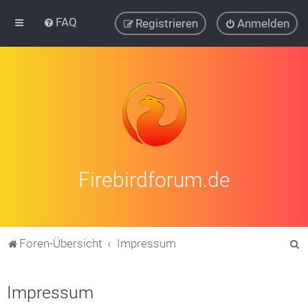
FAQ
Registrieren
Anmelden
Firebirdforum.de
S
Foren-Übersicht
Impressum
u
c
Impressum
h