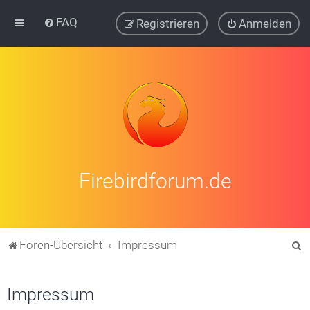
FAQ
Registrieren
Anmelden
Firebirdforum.de
S
Foren-Übersicht
Impressum
u
c
Impressum
h