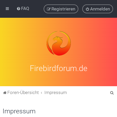
FAQ
Registrieren
Anmelden
Firebirdforum.de
S
Foren-Übersicht
Impressum
u
c
Impressum
h