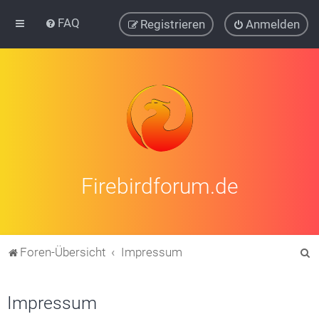
FAQ
Registrieren
Anmelden
Firebirdforum.de
S
Foren-Übersicht
Impressum
u
c
Impressum
h