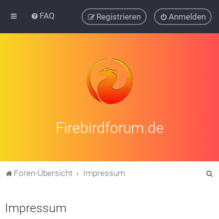
FAQ
Registrieren
Anmelden
Firebirdforum.de
S
Foren-Übersicht
Impressum
u
c
Impressum
h